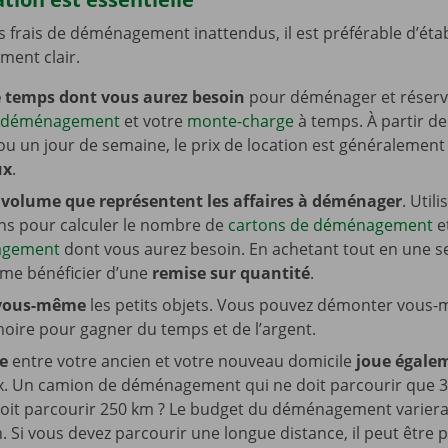
es frais de déménagement inattendus, il est préférable d’étab
ent clair.
e temps dont vous aurez besoin
pour déménager et réserv
 déménagement
et votre
monte-charge
à temps. À partir de
u un jour de semaine, le prix de location est généralemen
ux
.
 volume que représentent les affaires à déménager
. Utili
ns pour calculer le nombre de
cartons de déménagement
e
agement
dont vous aurez besoin. En achetant tout en une se
me bénéficier d’une
remise sur quantité
.
 vous-même
les petits objets. Vous pouvez démonter vous-
oire pour gagner du temps et de l’argent.
e
entre votre ancien et votre nouveau domicile
joue égale
ix. Un camion de déménagement qui ne doit parcourir que 
doit parcourir 250 km ? Le budget du déménagement varier
. Si vous devez parcourir une longue distance, il peut être 