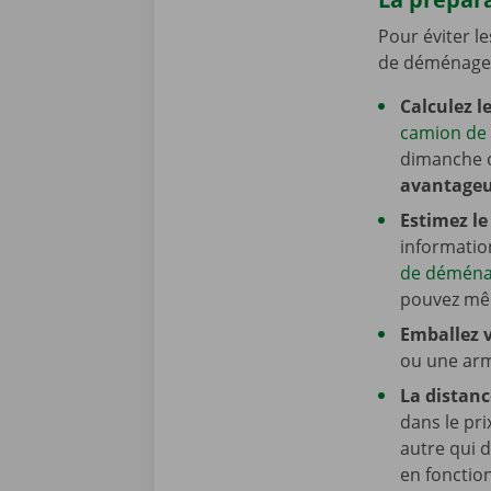
Pour éviter l
de déménagem
Calculez l
camion de
dimanche o
avantage
Estimez le
informatio
de démén
pouvez mê
Emballez
ou une arm
La distanc
dans le pr
autre qui 
en fonction