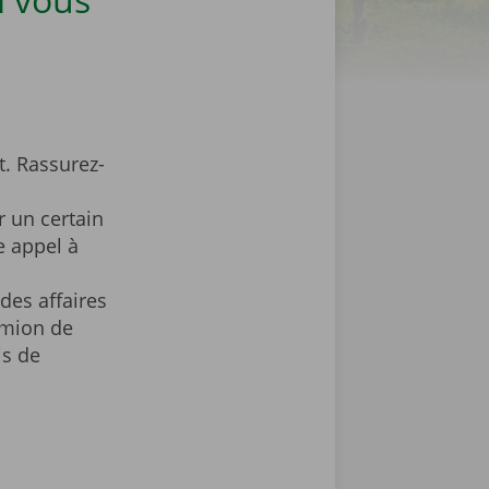
. Rassurez-
 un certain
e appel à
des affaires
amion de
is de