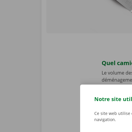
Quel cami
Le volume de
déménagement 
camionnettes
Notre site uti
Calculez exa
vous avez be
vous convien
Ce site web utilise
navigation.
de 6 m³. Pou
recommandon