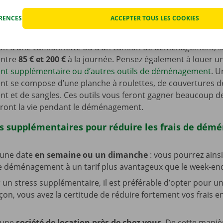
³. Ce sont d’ailleurs les camions de déménagement les plu
ussi envisager d’opter pour un véhicule équipé d’un hayon
ÉRENCES
ACCEPTER TOUS LES COOKIES
confort. Vous avez besoin d’une voiture dotée d’un attach
tion d’une camionnette ou d’un camion de déménagement, s
 entre
85 € et 200 €
à la journée. Pensez également à louer u
 supplémentaire ou d’autres outils de déménagement
. U
 se compose d’une planche à roulettes, de couvertures d
 et de sangles. Ces outils vous feront gagner beaucoup d
eront la vie pendant le déménagement.
ls supplémentaires pour réduire les frais de dé
 une date
en semaine ou un dimanche
: vous pourrez ainsi
 déménagement à un tarif plus avantageux que le week-en
r un stress supplémentaire, il est préférable d’opter pour u
çon, vous avez la certitude de réduire fortement vos frais e
 une
société de location près de chez vous
. De cette maniè