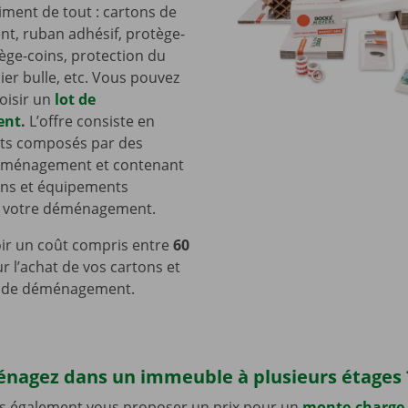
iment de tout : cartons de
, ruban adhésif, protège-
ège-coins, protection du
ier bulle, etc. Vous pouvez
oisir un
lot de
ent
.
L’offre consiste en
ts composés par des
éménagement et contenant
ons et équipements
à votre déménagement.
oir un coût compris entre
60
r l’achat de vos cartons et
 de déménagement.
nagez dans un immeuble à plusieurs étages
 également vous proposer un prix pour un
monte-charge