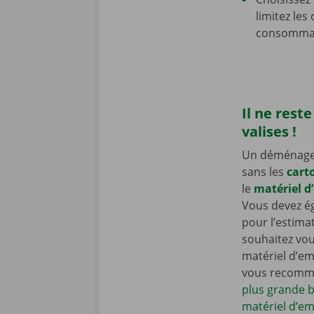
limitez les
consommat
Il ne reste
valises !
Un déménagem
sans les
cart
le
matériel d
Vous devez é
pour l’estima
souhaitez vou
matériel d’e
vous recomma
plus grande b
matériel d’em