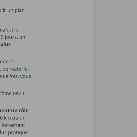
lir un plan
ez votre
 5 jours, un
t
plus
sez ces
t de
matériel
ule fois, vous
même un lit
ment un rôle
30 km ou un
a fortement
plus pratique