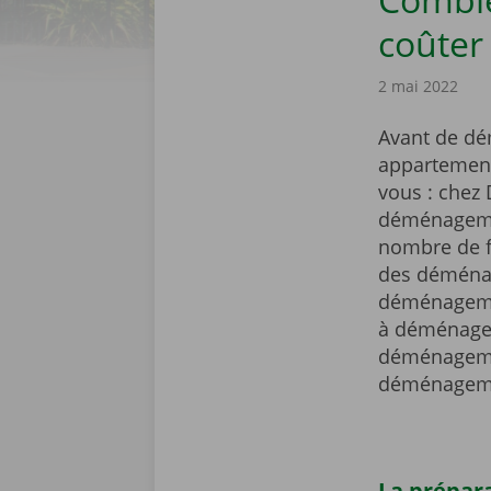
coûter
2 mai 2022
Avant de dé
appartement
vous : chez 
déménagemen
nombre de f
des déménag
déménagemen
à déménager
déménagement
déménageme
La prépara