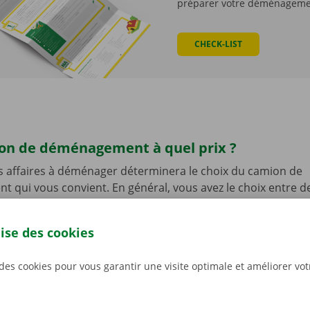
préparer votre déménagem
CHECK-LIST
on de déménagement à quel prix ?
s affaires à déménager déterminera le choix du camion de
qui vous convient. En général, vous avez le choix entre d
 et des camions de déménagement
.
lise des cookies
ctement la capacité de chargement et le volume de cha
soin.
Si vous déménagez le contenu d’un petit studio, une 
dra parfaitement. Les plus petits modèles ont un espace d
 des cookies pour vous garantir une visite optimale et améliorer vo
r le déménagement d’une maison ou d’un appartement, no
s un camion de déménagement doté d’un espace de cha