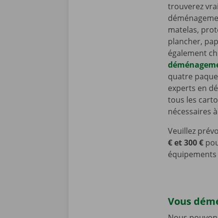
trouverez vra
déménagement
matelas, prot
plancher, pap
également ch
déménagem
quatre paque
experts en d
tous les cart
nécessaires 
Veuillez prév
€ et 300 €
pou
équipements
Vous démé
Nous pouvons