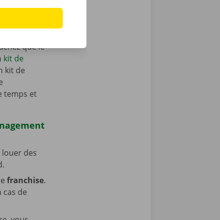
s populaires.
 élévateur
e-remorque ?
achez que le
n
kit de
n kit de
e
e temps et
ménagement
 louer des
d.
ne
franchise
.
n cas de
re, vous