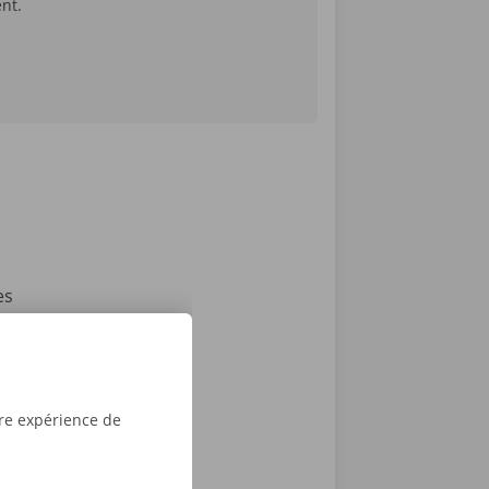
ent.
es
rgement dont
camionnette
e chargement
tre expérience de
us
rgement