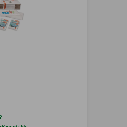
 ?
 démontable
.