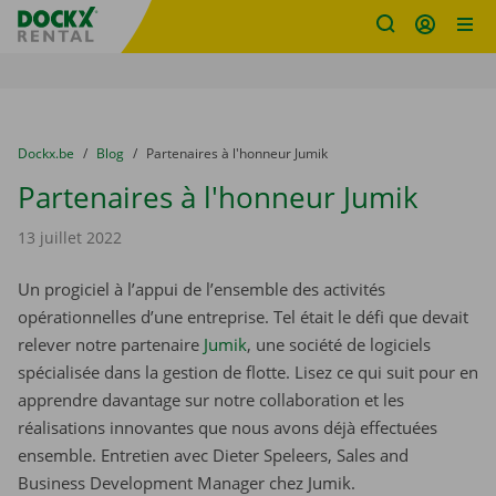
sitename
Skip content
Skip language
You are here:
du
Dockx.be
to
Blog
to
Partenaires à l'honneur Jumik
Partenaires à l'honneur Jumik
13 juillet 2022
Un progiciel à l’appui de l’ensemble des activités
opérationnelles d’une entreprise. Tel était le défi que devait
relever notre partenaire
Jumik
, une société de logiciels
spécialisée dans la gestion de flotte. Lisez ce qui suit pour en
apprendre davantage sur notre collaboration et les
réalisations innovantes que nous avons déjà effectuées
ensemble. Entretien avec Dieter Speleers, Sales and
Business Development Manager chez Jumik.