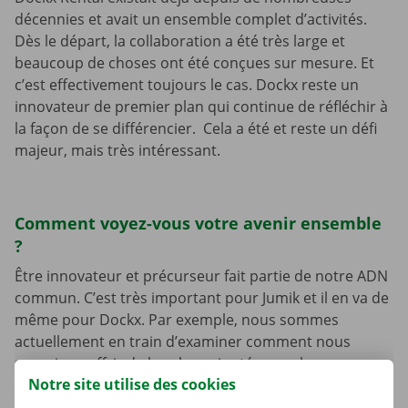
décennies et avait un ensemble complet d’activités.
Dès le départ, la collaboration a été très large et
beaucoup de choses ont été conçues sur mesure. Et
c’est effectivement toujours le cas. Dockx reste un
innovateur de premier plan qui continue de réfléchir à
la façon de se différencier. Cela a été et reste un défi
majeur, mais très intéressant.
Comment voyez-vous votre avenir ensemble
?
Être innovateur et précurseur fait partie de notre ADN
commun. C’est très important pour Jumik et il en va de
même pour Dockx. Par exemple, nous sommes
actuellement en train d’examiner comment nous
pourrions offrir de la valeur ajoutée avec la
Notre site utilise des cookies
télématique des véhicules, le passage aux véhicules
électriques, la gestion des bornes de recharge, etc.