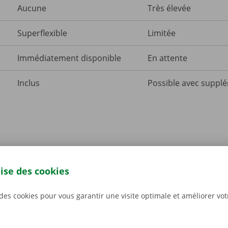
Aucune
Très élevée
Superflexible
Limitée
é
Immédiatement disponible
En attente
Inclus
Possible avec supp
Ces entreprises vous ont précédé
lise des cookies
ont confiance à Dockx pour leur transport. Découvrez ce qu’e
 des cookies pour vous garantir une visite optimale et améliorer vo