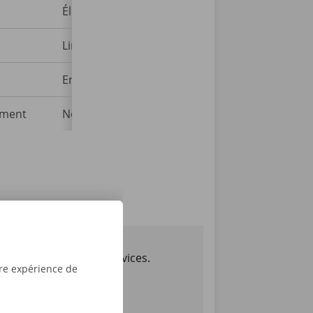
Élevée
Limitée
En attente
lément
Non inclus
lles pensent de nos services.
tre expérience de