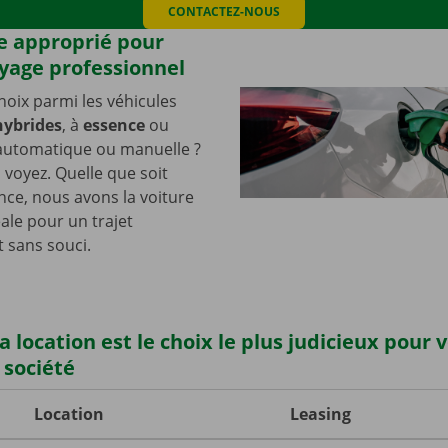
CONTACTEZ-NOUS
e approprié pour
yage professionnel
choix parmi les véhicules
hybrides
, à
essence
ou
 automatique ou manuelle ?
 voyez. Quelle que soit
nce, nous avons la voiture
éale pour un trajet
t sans souci.
a location est le choix le plus judicieux pour 
 société
Location
Leasing