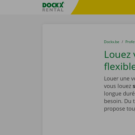
Skip content
Skip language
sitename
You are here:
du
Dockx.be
to
Profe
Louez 
flexib
Louer une vo
vous louez
longue duré
besoin. Du t
propose tou