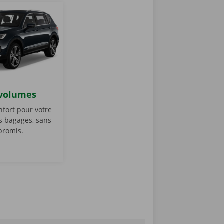
volumes
nfort pour votre
s bagages, sans
promis.
Monovolumes