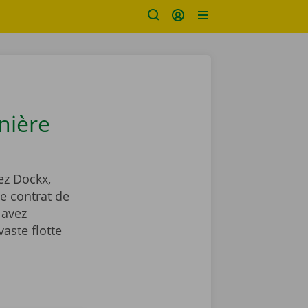
nière
ez Dockx,
de contrat de
 avez
aste flotte