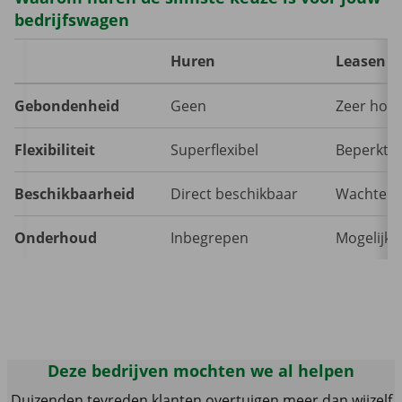
bedrijfswagen
Huren
Leasen
Gebondenheid
Geen
Zeer hoo
Flexibiliteit
Superflexibel
Beperkt
Beschikbaarheid
Direct beschikbaar
Wachten
Onderhoud
Inbegrepen
Mogelijk 
Deze bedrijven mochten we al helpen
Duizenden tevreden klanten overtuigen meer dan wijzelf