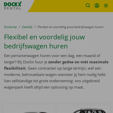
Fratello DEMO
Ga naar inhoud
Taalselectie overslaan
U bevindt zich hier:
van
Dockx.be
naar
Zakelijk
naar
Flexibel en voordelig jouw bedrijfswagen huren
Flexibel en voordelig jouw
bedrijfswagen huren
Een personenwagen huren voor een dag, een maand of
langer? Bij Dockx huur je
zonder gedoe en mét maximale
flexibiliteit
. Geen contracten op lange termijn, wél een
moderne, betrouwbare wagen wanneer jij hem nodig hebt.
Van zelfstandige tot grote onderneming: ons uitgebreid
wagenpark heeft altijd een oplossing op maat.