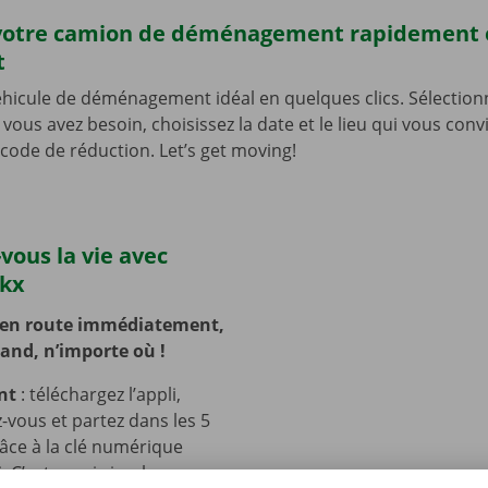
votre camion de déménagement rapidement 
t
éhicule de déménagement idéal en quelques clics. Sélection
vous avez besoin, choisissez la date et le lieu qui vous con
 code de réduction. Let’s get moving!
-vous la vie avec
ckx
 en route immédiatement,
and, n’importe où !
nt
: téléchargez l’appli,
-vous et partez dans les 5
âce à la clé numérique
i. C’est aussi simple que