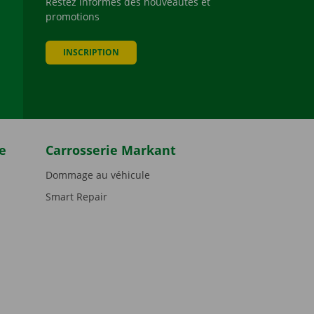
Restez informés des nouveautés et
promotions
be
INSCRIPTION
e
Carrosserie Markant
Dommage au véhicule
Smart Repair