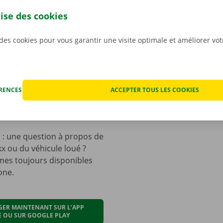
lise des cookies
 plus de files d’attente ni
ouverture limitées ! Partez
 des cookies pour vous garantir une visite optimale et améliorer vo
ent, 24 heures sur 24, 7
.
nous disposons déjà de
nts dans tout le pays et
ÉRENCES
ACCEPTER TOUS LES COOKIES
nuons à nous étendre. Il y a
rs une filiale près de chez
i
: une question à propos de
kx ou du véhicule loué ?
es toujours disponibles
one.
GER MAINTENANT SUR L’APP
E OU SUR GOOGLE PLAY