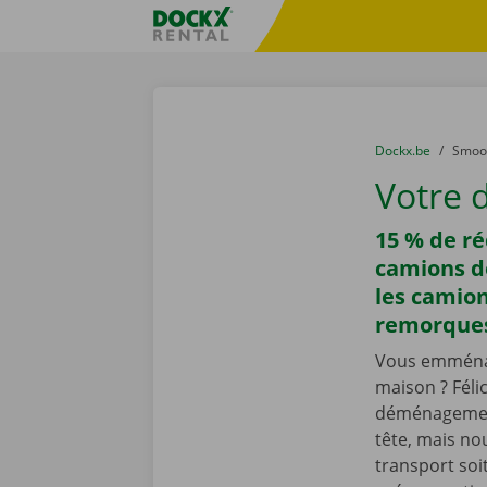
Skip content
Skip language
sitename
You are here:
du
Dockx.be
to
Smoo
Votre 
15 % de ré
camions 
les camion
remorques
Vous emména
maison ? Félic
déménagement
tête, mais nou
transport soi