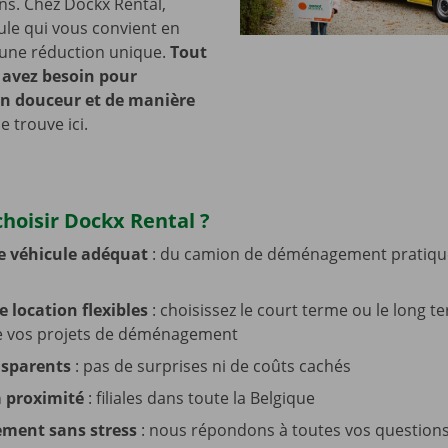
s. Chez Dockx Rental,
cule qui vous convient en
’une réduction unique.
Tout
 avez besoin pour
n douceur et de manière
e trouve ici.
hoisir Dockx Rental ?
e véhicule adéquat
: du camion de déménagement pratiqu
e location flexibles
: choisissez le court terme ou le long t
de vos projets de déménagement
nsparents
: pas de surprises ni de coûts cachés
à proximité
: filiales dans toute la Belgique
ent sans stress
: nous répondons à toutes vos questions