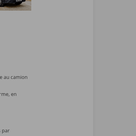
e au camion
erme, en
 par