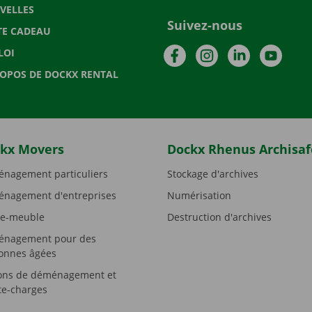
VELLES
Suivez-nous
TE CADEAU
Facebook
Instagram
LinkedIn
YouTu
LOI
ROPOS DE DOCKX RENTAL
kx Movers
Dockx Rhenus Archisaf
nagement particuliers
Stockage d'archives
nagement d'entreprises
Numérisation
e-meuble
Destruction d'archives
nagement pour des
onnes âgées
ons de déménagement et
e-charges