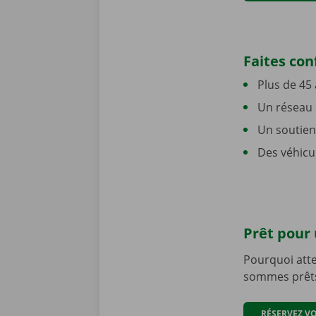
Faites co
Plus de 45 
Un réseau d
Un soutien 
Des véhicu
Prêt pour
Pourquoi atte
sommes prêts
RÉSERVEZ V