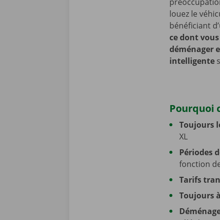
préoccupation
louez le véhi
bénéficiant d
ce dont vous
déménager e
intelligente
s
Pourquoi c
Toujours l
XL
Périodes d
fonction 
Tarifs tra
Toujours 
Déménagem