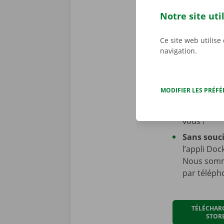
cela !
Notre site uti
Toujours
:
d’heures d’
Ce site web utilise
à tout mom
navigation.
jours sur 7
Partout
: 
Pick-up Poi
MODIFIER LES PRÉF
nous conti
donc toujou
vous !
Sans souc
l’appli Doc
Nous somm
par téléph
TÉLÉCHAR
STOR