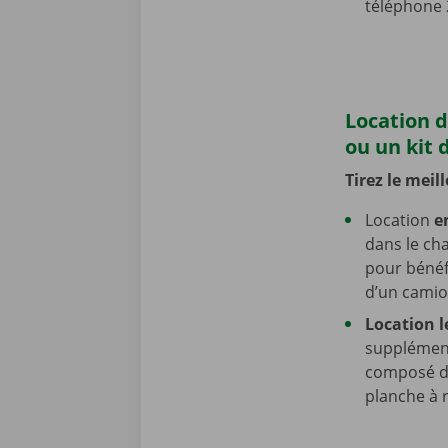
téléphone
Location 
ou un kit
Tirez le meil
Location
e
dans le ch
pour bénéfi
d’un cami
Location 
supplément
composé d
planche à r