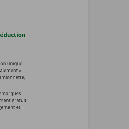
réduction
tion unique
paiement »
camionnette,
 Remarques
ment gratuit,
ement et 1