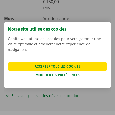
€ 150,00
TVAC
Mois
Sur demande
Notre site utilise des cookies
Kilomètre supplémentaire
€ 0,28
Ce site web utilise des cookies pour vous garantir une
TVAC
€ 0,23
HTVA
visite optimale et améliorer votre expérience de
navigation.
La consommation de carburant n’est pas comprise dans le prix de
la location.
ACCEPTER TOUS LES COOKIES
MODIFIER LES PRÉFÉRENCES
Une caution s'applique. Le montant et les possibilités de
paiement sont affichés à l'étape suivante.
En savoir plus sur les délais de location