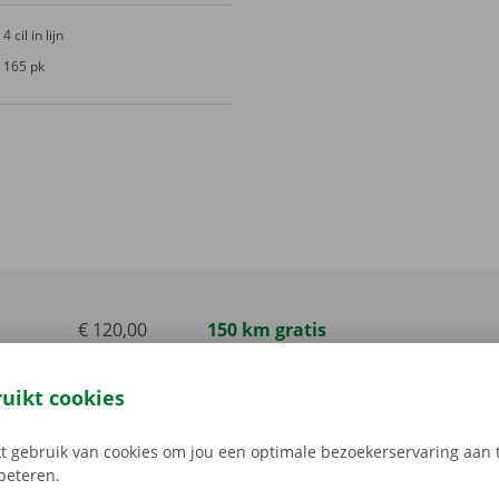
4 cil in lijn
165 pk
€ 120,00
150 km gratis
incl. btw
ruikt cookies
€ 150,00
150 km gratis
incl. btw
 gebruik van cookies om jou een optimale bezoekerservaring aan t
€ 150,00
150 km gratis
rbeteren.