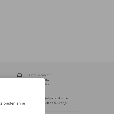
Extra kilometer
€ 0,28
incl. btw
€ 0,23
excl. btw
Het brandstofverbruik is niet
inbegrepen in de huurprijs.
e bieden en je