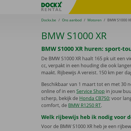
Ga naar inhoud
Taalselectie overslaan
Fratello DEMO
U bevindt zich hier:
van
Dockx.be
naar
Ons aanbod
naar
Motoren
naar
BMW S1000 X
BMW S1000 XR
BMW S1000 XR huren: sport-to
De BMW S1000 XR haalt 165 pk uit een vie
cc, verpakt in een houding die ook lang
maakt. Rijbewijs A vereist. 150 km per da
Beschikbaar van 1 maart tot en met 30 n
online of in een
Service Shop
in jouw buu
scherp, bekijk de
Honda CB750
; voor la
comfort, de
BMW R1250 RT
.
Welk rijbewijs heb ik nodig voor
Voor de BMW S1000 XR heb je een rijbewi