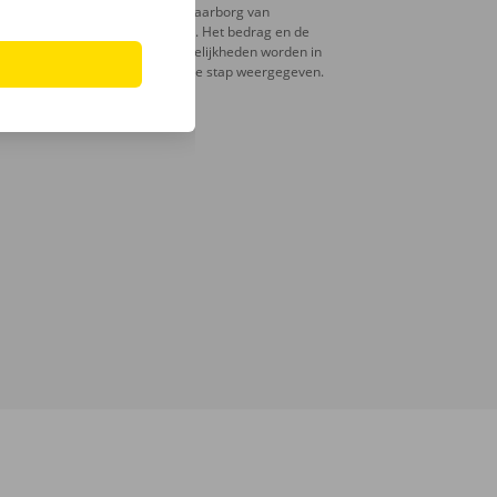
Er is een waarborg van
toepassing. Het bedrag en de
betaalmogelijkheden worden in
de volgende stap weergegeven.