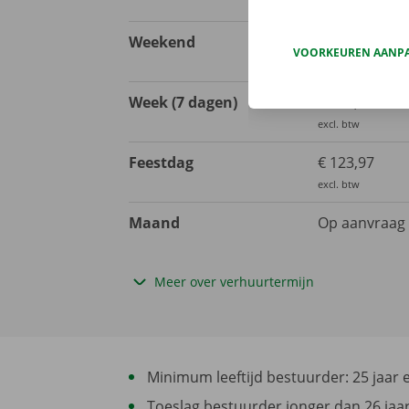
excl. btw
Weekend
€ 206,61
VOORKEUREN AANP
excl. btw
Week (7 dagen)
€ 495,87
excl. btw
Feestdag
€ 123,97
excl. btw
Maand
Op aanvraag
Meer over verhuurtermijn
Minimum leeftijd bestuurder: 25 jaar en
Toeslag bestuurder jonger dan 26 jaar 