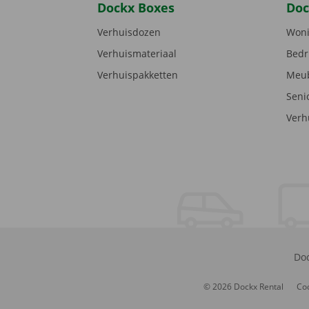
Dockx Boxes
Doc
Verhuisdozen
Woni
Verhuismateriaal
Bedr
Verhuispakketten
Meub
Seni
Verh
Doc
© 2026 Dockx Rental
Coo