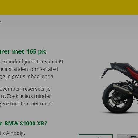
R
urer met 165 pk
rcilinder lijnmotor van 999
ere afstanden comfortabel
g zijn gratis inbegrepen.
ovember, reserveer je
rt. Zoek je iets minder
ngere tochten met meer
 de BMW S1000 XR?
js A nodig.