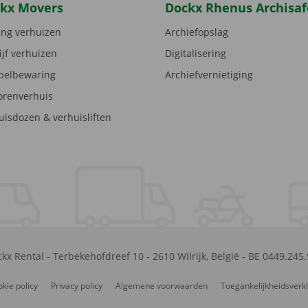
kx Movers
Dockx Rhenus Archisaf
ng verhuizen
Archiefopslag
ijf verhuizen
Digitalisering
elbewaring
Archiefvernietiging
orenverhuis
uisdozen & verhuisliften
kx Rental
-
Terbekehofdreef 10
-
2610
Wilrijk
,
België
-
BE 0449.245
kie policy
Privacy policy
Algemene voorwaarden
Toegankelijkheidsverk