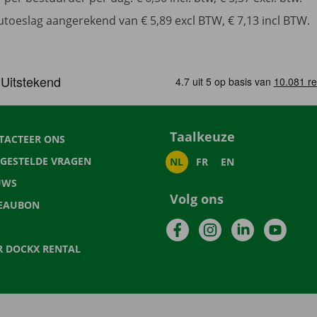
toeslag aangerekend van € 5,89 excl BTW, € 7,13 incl BTW.
Taalkeuze
TACTEER ONS
LGESTELDE VRAGEN
NL
FR
EN
UWS
Volg ons
EAUBON
Facebook
Instagram
LinkedIn
YouTu
R DOCKX RENTAL