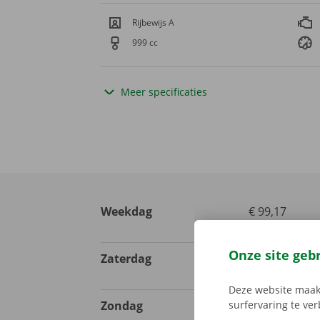
Rijbewijs A
999 cc
Meer specificaties
Weekdag
€ 99,17
excl. btw
Onze site geb
Zaterdag
€ 123,97
excl. btw
Deze website maakt
Zondag
€ 123,97
surfervaring te ve