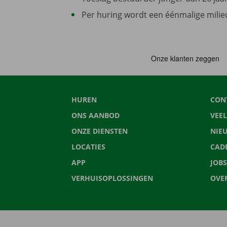
Per huring wordt een éénmalige milieu
HUREN
CON
ONS AANBOD
VEE
ONZE DIENSTEN
NIE
LOCATIES
CAD
APP
JOBS
VERHUISOPLOSSINGEN
OVE