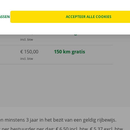
incl. btw
€ 250,00
300 km gratis
ASSEN
ACCEPTEER ALLE COOKIES
incl. btw
€ 600,00
1000 km gratis
incl. btw
€ 150,00
150 km gratis
incl. btw
 minstens 3 jaar in het bezit van een geldig rijbewijs.
per bestuurder per dag: € 6,50 incl. btw, € 5,37 excl. btw.