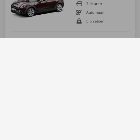
5 deuren
Automaat
5 plaatsen
Vanaf
€ 93,17
500 km gratis
incl. btw
€ 0,19 extra km
MEER INFO
RESERVEER
BMW 1
Benzine
5 deuren
Automaat
5 plaatsen