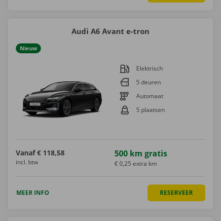
Audi A6 Avant e-tron
Nieuw
Elektrisch
5 deuren
Automaat
5 plaatsen
Vanaf
€ 118,58
500 km gratis
incl. btw
€ 0,25 extra km
MEER INFO
RESERVEER