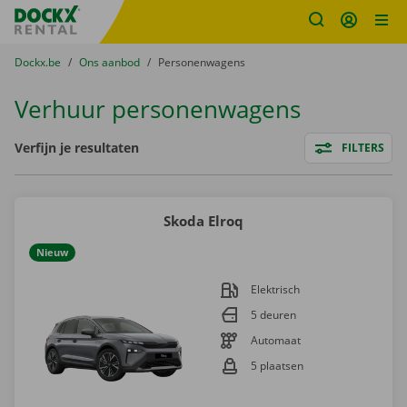
Fratello DEMO
Ga naar inhoud
Taalselectie overslaan
U bevindt zich hier:
van
Dockx.be
naar
Ons aanbod
naar
Personenwagens
Verhuur personenwagens
Filters
Verfijn je resultaten
FILTERS
Skoda Elroq
Nieuw
Elektrisch
5 deuren
Automaat
5 plaatsen