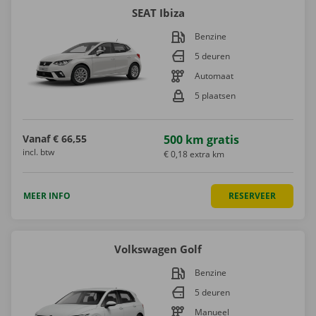
SEAT Ibiza
Benzine
5 deuren
Automaat
5 plaatsen
Vanaf
€ 66,55
500 km gratis
incl. btw
€ 0,18 extra km
MEER INFO
RESERVEER
Volkswagen Golf
Benzine
5 deuren
Manueel