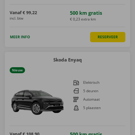
Vanaf
€ 99,22
500 km gratis
incl. btw
€ 0,23 extra km
MEER INFO
RESERVEER
Skoda Enyaq
Nieuw
Elektrisch
5 deuren
Automaat
5 plaasten
Vanaf
€ 108,90
500 km gratis