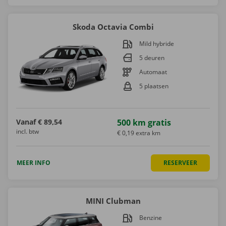
Skoda Octavia Combi
Mild hybride
5 deuren
Automaat
5 plaatsen
Vanaf
€ 89,54
500 km gratis
incl. btw
€ 0,19 extra km
MEER INFO
RESERVEER
MINI Clubman
Benzine