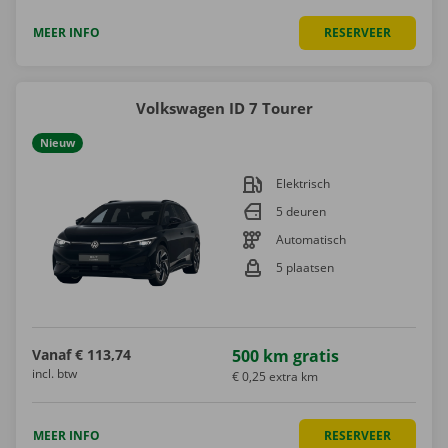
MEER INFO
RESERVEER
Volkswagen ID 7 Tourer
Nieuw
Elektrisch
5 deuren
Automatisch
5 plaatsen
Vanaf
€ 113,74
500 km gratis
incl. btw
€ 0,25 extra km
MEER INFO
RESERVEER