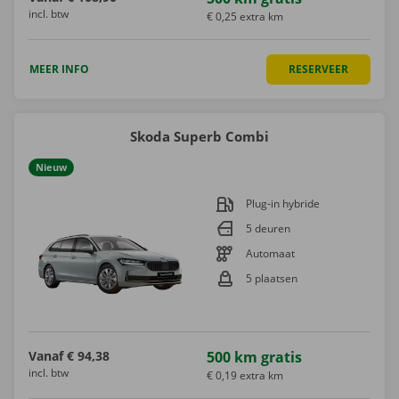
incl. btw
€ 0,25 extra km
MEER INFO
RESERVEER
Skoda Superb Combi
Nieuw
Plug-in hybride
5 deuren
Automaat
5 plaatsen
Vanaf
€ 94,38
500 km gratis
incl. btw
€ 0,19 extra km