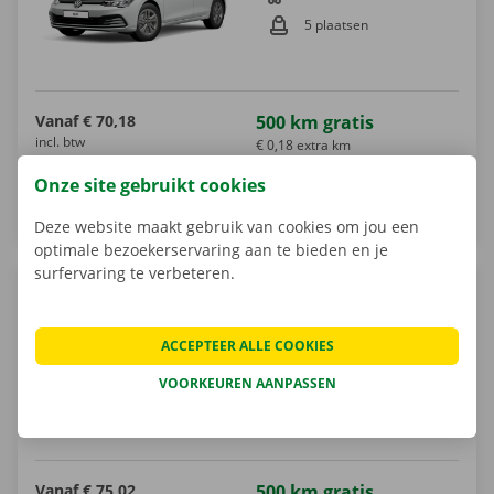
5 plaatsen
Vanaf
€ 70,18
500 km gratis
incl. btw
€ 0,18 extra km
Onze site gebruikt cookies
MEER INFO
RESERVEER
Deze website maakt gebruik van cookies om jou een
optimale bezoekerservaring aan te bieden en je
surfervaring te verbeteren.
SEAT Arona
Benzine
ACCEPTEER ALLE COOKIES
5 deuren
VOORKEUREN AANPASSEN
Automaat
5 plaatsen
Vanaf
€ 75,02
500 km gratis