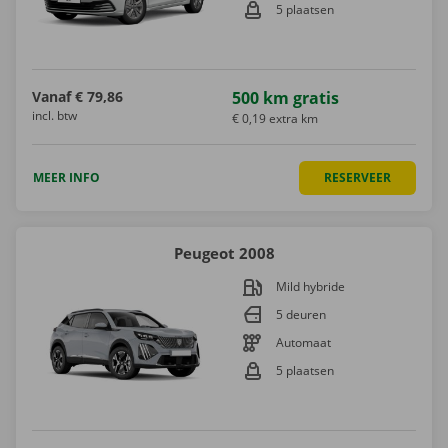
5 plaatsen
Vanaf
€ 79,86
500 km gratis
incl. btw
€ 0,19 extra km
MEER INFO
RESERVEER
Peugeot 2008
Mild hybride
5 deuren
Automaat
5 plaatsen