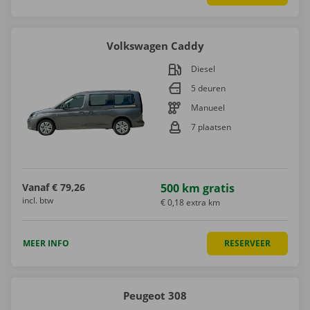
Volkswagen Caddy
Diesel
5 deuren
Manueel
7 plaatsen
Vanaf
€ 79,26
500 km gratis
incl. btw
€ 0,18 extra km
MEER INFO
RESERVEER
Peugeot 308