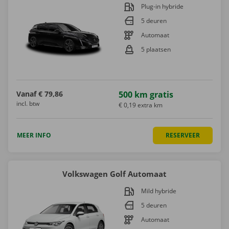
Plug-in hybride
5 deuren
Automaat
5 plaatsen
Vanaf
€ 79,86
500 km gratis
incl. btw
€ 0,19 extra km
MEER INFO
RESERVEER
Volkswagen Golf Automaat
Mild hybride
5 deuren
Automaat