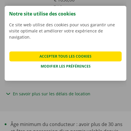
TVAC
Notre site utilise des cookies
Kilomètre supplémentaire
Ce site web utilise des cookies pour vous garantir une
€ 0,80
TVAC
visite optimale et améliorer votre expérience de
€ 0,66
HTVA
navigation.
La consommation de carburant n’est pas comprise dans le prix de
la location.
ACCEPTER TOUS LES COOKIES
MODIFIER LES PRÉFÉRENCES
Une caution s'applique. Le montant et les possibilités de
paiement sont affichés à l'étape suivante.
En savoir plus sur les délais de location
Âge minimum du conducteur : avoir plus de 30 ans