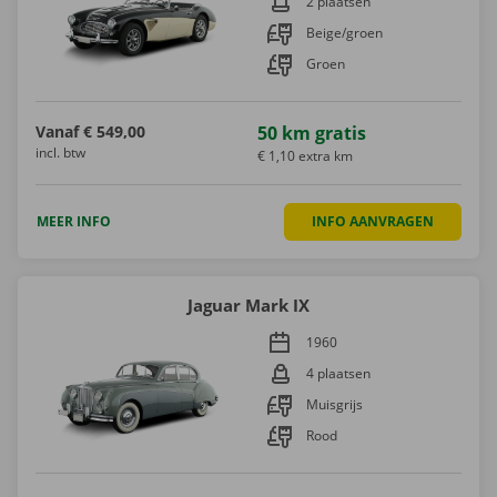
2 plaatsen
Beige/groen
Groen
Vanaf
€ 549,00
50 km gratis
incl. btw
€ 1,10 extra km
MEER INFO
INFO AANVRAGEN
Jaguar Mark IX
1960
4 plaatsen
Muisgrijs
Rood