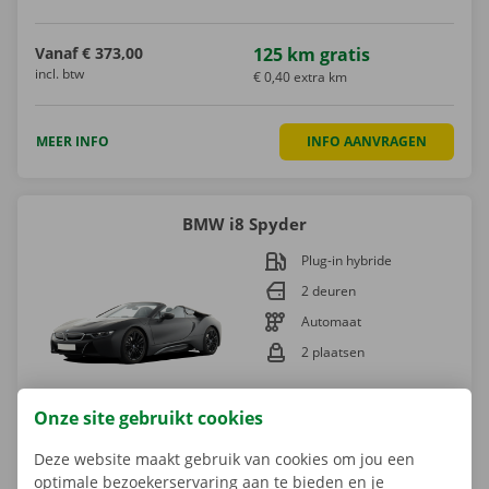
Vanaf
€ 373,00
125 km gratis
incl. btw
€ 0,40 extra km
MEER INFO
INFO AANVRAGEN
BMW i8 Spyder
Plug-in hybride
2 deuren
Automaat
2 plaatsen
Onze site gebruikt cookies
Vanaf
€ 450,00
125 km gratis
Deze website maakt gebruik van cookies om jou een
incl. btw
€ 0,65 extra km
optimale bezoekerservaring aan te bieden en je