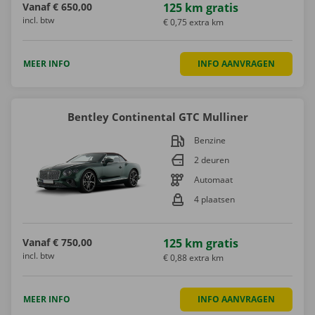
Vanaf
€ 650,00
125 km gratis
incl. btw
€ 0,75 extra km
MEER INFO
INFO AANVRAGEN
Bentley Continental GTC Mulliner
Benzine
2 deuren
Automaat
4 plaatsen
Vanaf
€ 750,00
125 km gratis
incl. btw
€ 0,88 extra km
MEER INFO
INFO AANVRAGEN