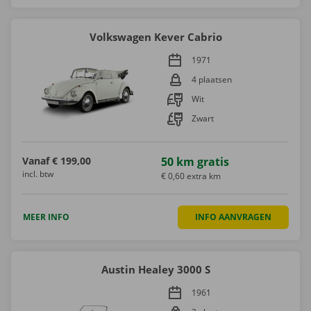
Volkswagen Kever Cabrio
1971
4 plaatsen
Wit
Zwart
Vanaf
€ 199,00
50 km gratis
incl. btw
€ 0,60 extra km
MEER INFO
INFO AANVRAGEN
Austin Healey 3000 S
1961