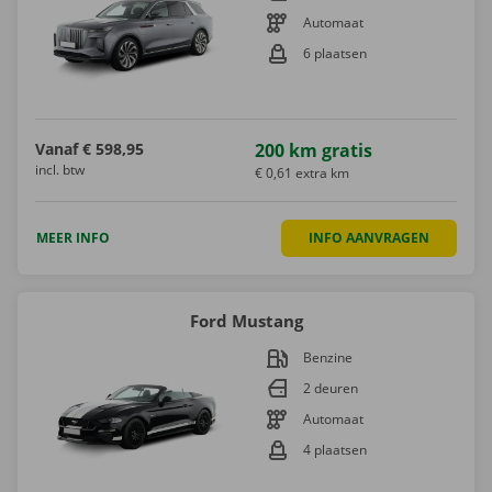
Automaat
6 plaatsen
Vanaf
€ 598,95
200 km gratis
incl. btw
€ 0,61 extra km
MEER INFO
INFO AANVRAGEN
Ford Mustang
Benzine
2 deuren
Automaat
4 plaatsen