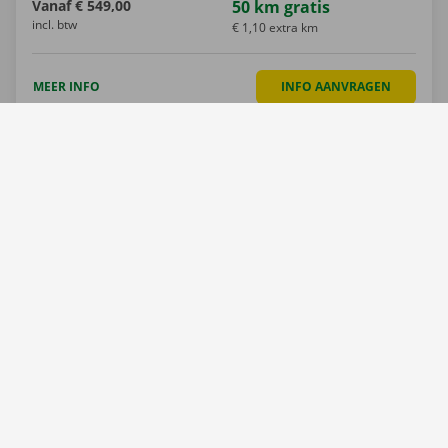
Vanaf
€ 549,00
50 km gratis
incl. btw
€ 1,10 extra km
MEER INFO
INFO AANVRAGEN
Mercedes 190 SL
1958
2 plaatsen
Donkergroen/lichtgroe
n
Beige/groen
Vanaf
€ 790,00
50 km gratis
incl. btw
€ 1,20 extra km
MEER INFO
INFO AANVRAGEN