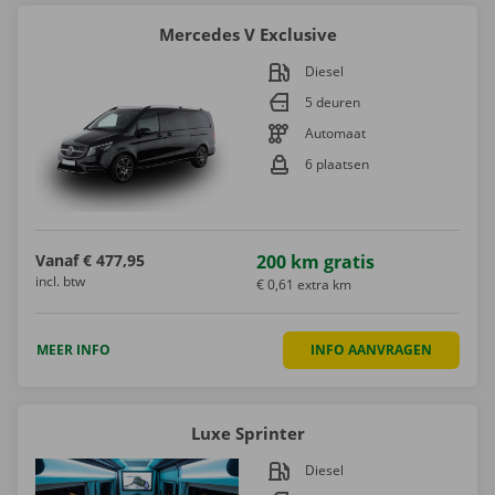
Mercedes V Exclusive
Diesel
5 deuren
Automaat
6 plaatsen
Vanaf
€ 477,95
200 km gratis
incl. btw
€ 0,61 extra km
MEER INFO
INFO AANVRAGEN
Luxe Sprinter
Diesel