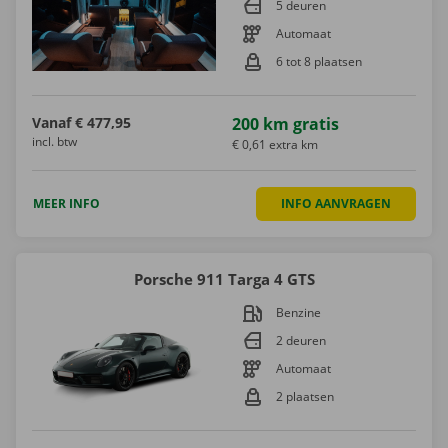
5 deuren
Automaat
6 tot 8 plaatsen
Vanaf
€ 477,95
200 km gratis
incl. btw
€ 0,61 extra km
MEER INFO
INFO AANVRAGEN
Porsche 911 Targa 4 GTS
Benzine
2 deuren
Automaat
2 plaatsen