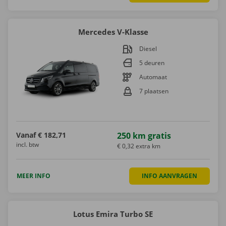
Mercedes V-Klasse
Diesel
5 deuren
Automaat
7 plaatsen
Vanaf
€ 182,71
250 km gratis
incl. btw
€ 0,32 extra km
MEER INFO
INFO AANVRAGEN
Lotus Emira Turbo SE