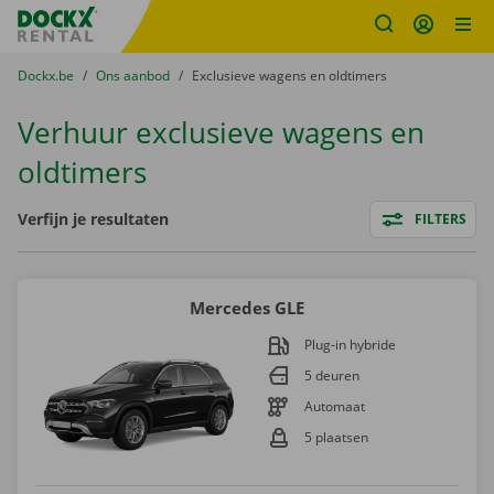
Fratello DEMO
Ga naar inhoud
Taalselectie overslaan
U bevindt zich hier:
van
Dockx.be
naar
Ons aanbod
naar
Exclusieve wagens en oldtimers
Verhuur exclusieve wagens en
oldtimers
Filters
Verfijn je resultaten
FILTERS
Mercedes GLE
Plug-in hybride
5 deuren
Automaat
5 plaatsen