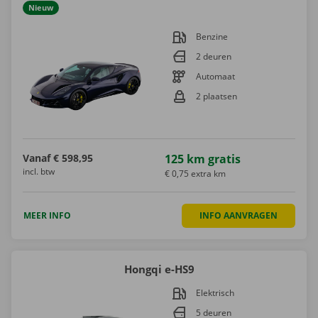
Nieuw
Benzine
2 deuren
Automaat
2 plaatsen
Vanaf
€ 598,95
125 km gratis
incl. btw
€ 0,75 extra km
MEER INFO
INFO AANVRAGEN
Hongqi e-HS9
Elektrisch
5 deuren