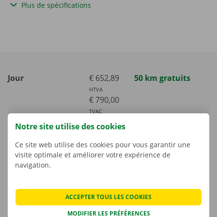
Plus de spécifications
Jour
€ 652,89
50 km gratuits
HTVA
€ 790,00
TVAC
Notre site utilise des cookies
Week-end
€ 1305,79
100 km gratuits
HTVA
Ce site web utilise des cookies pour vous garantir une
€ 1580,00
visite optimale et améliorer votre expérience de
navigation.
TVAC
Semaine (7 jours)
€ 2314,05
700 km gratuits
ACCEPTER TOUS LES COOKIES
HTVA
€ 2800,00
MODIFIER LES PRÉFÉRENCES