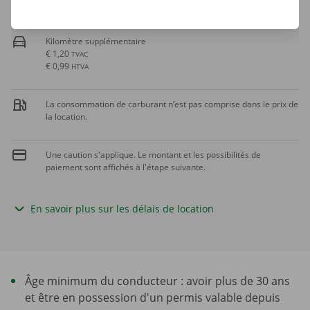
TVAC
Kilomètre supplémentaire
€ 1,20
TVAC
€ 0,99
HTVA
La consommation de carburant n’est pas comprise dans le prix de
la location.
Une caution s'applique. Le montant et les possibilités de
paiement sont affichés à l'étape suivante.
En savoir plus sur les délais de location
Âge minimum du conducteur : avoir plus de 30 ans
et être en possession d'un permis valable depuis