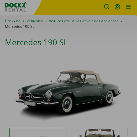
sitename
Skip content
Skip language
You are here:
du
Dockx.be
to
Véhicules
to
Voitures exclusives et voitures anciennes
to
Mercedes 190 SL
Mercedes 190 SL