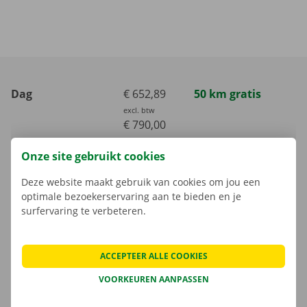
Dag
€ 652,89
50 km gratis
excl. btw
€ 790,00
incl. btw
Onze site gebruikt cookies
Weekend
€ 1305,79
100 km gratis
Deze website maakt gebruik van cookies om jou een
excl. btw
optimale bezoekerservaring aan te bieden en je
€ 1580,00
surfervaring te verbeteren.
incl. btw
Week (7 dagen)
€ 2314,05
700 km gratis
ACCEPTEER ALLE COOKIES
excl. btw
€ 2800,00
VOORKEUREN AANPASSEN
incl. btw