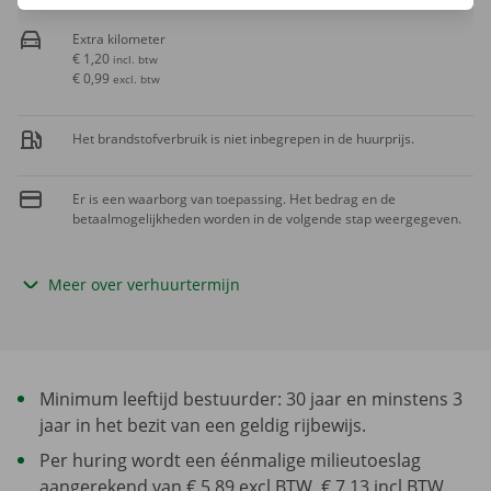
Extra kilometer
€ 1,20
incl. btw
€ 0,99
excl. btw
Het brandstofverbruik is niet inbegrepen in de huurprijs.
Er is een waarborg van toepassing. Het bedrag en de
betaalmogelijkheden worden in de volgende stap weergegeven.
Meer over verhuurtermijn
Minimum leeftijd bestuurder: 30 jaar en minstens 3
jaar in het bezit van een geldig rijbewijs.
Per huring wordt een éénmalige milieutoeslag
aangerekend van € 5,89 excl BTW, € 7,13 incl BTW.