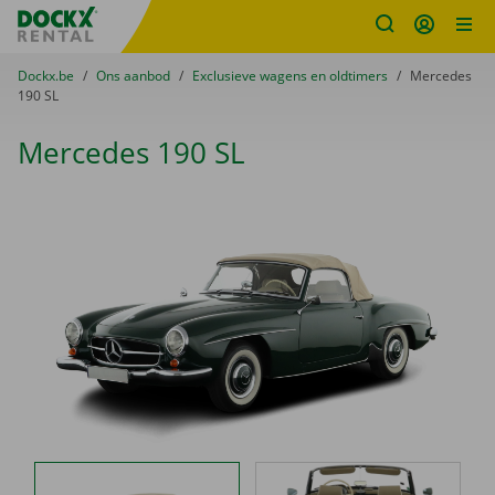
Fratello DEMO
Ga naar inhoud
Taalselectie overslaan
U bevindt zich hier:
van
Dockx.be
naar
Ons aanbod
naar
Exclusieve wagens en oldtimers
naar
Mercedes
190 SL
Mercedes 190 SL