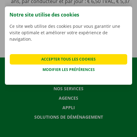
ans, par conducteur et par jour : € 6,50 TVAC, € 5,37
HTVA
Notre site utilise des cookies
Une taxe environnementale unique de 5,89 € HTVA
(soit 7,13 € TVAC) est facturée par location.
Ce site web utilise des cookies pour vous garantir une
visite optimale et améliorer votre expérience de
navigation.
ACCEPTER TOUS LES COOKIES
LOCATION
MODIFIER LES PRÉFÉRENCES
NOS VÉHICULES
NOS SERVICES
AGENCES
APPLI
SOLUTIONS DE DÉMÉNAGEMENT