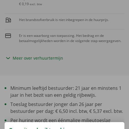
€ 0,19
excl. btw
Het brandstofverbruik is niet inbegrepen in de huurprijs.
Er is een waarborg van toepassing. Het bedrag en de
betaalmogelijkheden worden in de volgende stap weergegeven.
Meer over verhuurtermijn
Minimum leeftijd bestuurder: 21 jaar en minstens 1
jaar in het bezit van een geldig rijbewijs.
Toeslag bestuurder jonger dan 26 jaar per
bestuurder per dag: € 6,50 incl. btw, € 5,37 excl. btw.
Per huring wordt een éénmalige milieutoeslag
aangerekend van € 5,89 excl BTW, € 7,13 incl BTW.