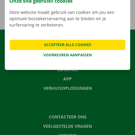
Onze site gebruikt cookies
Deze website maakt gebruik van cookies om jou een
optimale bezoekerservaring aan te bieden en je
surfervaring te verbeteren.
HUREN
ACCEPTEER ALLE COOKIES
ONS AANBOD
VOORKEUREN AANPASSEN
ONZE DIENSTEN
LOCATIES
APP
VERHUISOPLOSSINGEN
CONTACTEER ONS
VEELGESTELDE VRAGEN