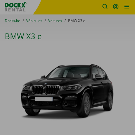
sitename
Skip content
Skip language
You are here:
du
Dockx.be
to
Véhicules
to
Voitures
to
BMW X3 e
BMW X3 e