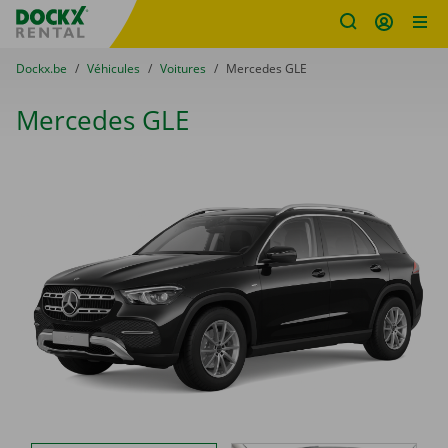
sitename
Skip content
Skip language
You are here:
du
Dockx.be
to
Véhicules
to
Voitures
to
Mercedes GLE
Mercedes GLE