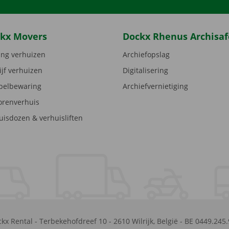
kx Movers
Dockx Rhenus Archisaf
ng verhuizen
Archiefopslag
ijf verhuizen
Digitalisering
elbewaring
Archiefvernietiging
orenverhuis
uisdozen & verhuisliften
kx Rental
-
Terbekehofdreef 10
-
2610
Wilrijk
,
België
-
BE 0449.245