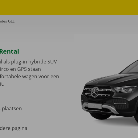
edes GLE
Rental
l als plug-in hybride SUV
irco en GPS staan
fortabele wagen voor een
t.
5 plaatsen
 deze pagina