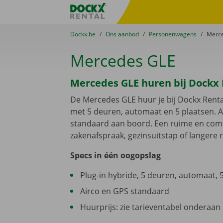
Ga naar inhoud
Taalselectie overslaan
Fratello DEMO
U bevindt zich hier:
van
Dockx.be
naar
Ons aanbod
naar
Personenwagens
naar
Merc
Mercedes GLE
Mercedes GLE huren bij Dockx 
De Mercedes GLE huur je bij Dockx Renta
met 5 deuren, automaat en 5 plaatsen. A
standaard aan boord. Een ruime en com
zakenafspraak, gezinsuitstap of langere ri
Specs in één oogopslag
Plug-in hybride, 5 deuren, automaat, 
Airco en GPS standaard
Huurprijs: zie tarieventabel onderaan