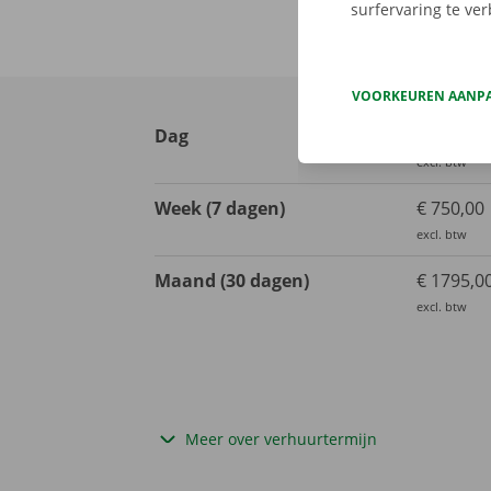
surfervaring te ve
VOORKEUREN AANP
Dag
€ 135,00
excl. btw
Week (7 dagen)
€ 750,00
excl. btw
Maand (30 dagen)
€ 1795,0
excl. btw
Meer over verhuurtermijn