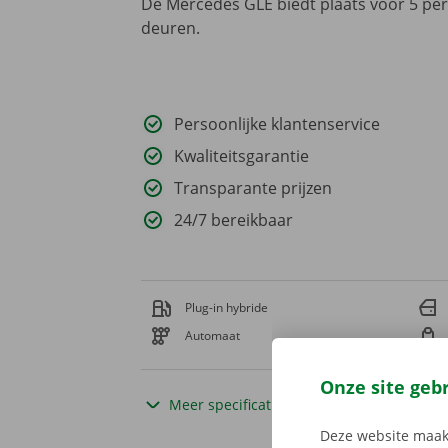
De Mercedes GLE biedt plaats voor 5 per
deuren.
Persoonlijke klantenservice
Kwaliteitsgarantie
Transparante prijzen
24/7 bereikbaar
Plug-in hybride
Automaat
Onze site geb
Meer specificaties
Deze website maakt