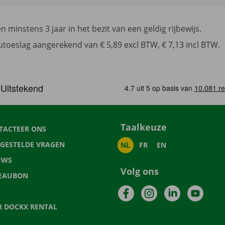
 minstens 3 jaar in het bezit van een geldig rijbewijs.
toeslag aangerekend van € 5,89 excl BTW, € 7,13 incl BTW.
Taalkeuze
TACTEER ONS
LGESTELDE VRAGEN
NL
FR
EN
UWS
Volg ons
EAUBON
Facebook
Instagram
LinkedIn
YouTu
R DOCKX RENTAL