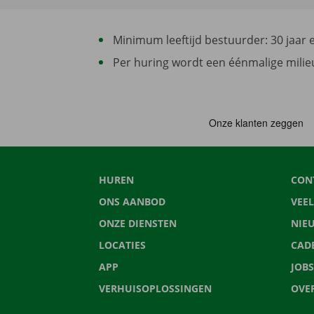
Minimum leeftijd bestuurder: 30 jaar en
Per huring wordt een éénmalige milieu
HUREN
CON
ONS AANBOD
VEE
ONZE DIENSTEN
NIE
LOCATIES
CAD
APP
JOBS
VERHUISOPLOSSINGEN
OVE