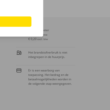
Extra kilometer
€ 0,24
incl. btw
€ 0,20
excl. btw
Het brandstofverbruik is niet
inbegrepen in de huurprijs.
Er is een waarborg van
toepassing. Het bedrag en de
betaalmogelijkheden worden in
de volgende stap weergegeven.