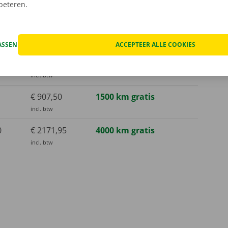
rbeteren.
ASSEN
ACCEPTEER ALLE COOKIES
€ 163,35
500 km gratis
incl. btw
€ 907,50
1500 km gratis
incl. btw
0
€ 2171,95
4000 km gratis
incl. btw