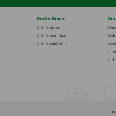
Dockx Boxes
Doc
Verhuisdozen
Woni
Verhuismateriaal
Bedr
Verhuispakketten
Meub
Seni
Verh
Doc