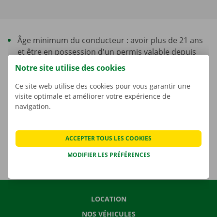
Âge minimum du conducteur : avoir plus de 21 ans
et être en possession d'un permis valable depuis
min. 1 ans.
Notre site utilise des cookies
Supplément si le conducteur est âgé de moins de 26
Ce site web utilise des cookies pour vous garantir une
ans, par conducteur et par jour : € 6,50 TVAC, € 5,37
visite optimale et améliorer votre expérience de
HTVA
navigation.
Une taxe environnementale unique de 5,89 € HTVA
(soit 7,13 € TVAC) est facturée par location.
ACCEPTER TOUS LES COOKIES
MODIFIER LES PRÉFÉRENCES
LOCATION
NOS VÉHICULES