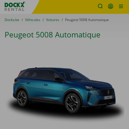
sitename
Skip content
Skip language
You are here:
du
Dockx.be
to
Véhicules
to
Voitures
to
Peugeot 5008 Automatique
Peugeot 5008 Automatique