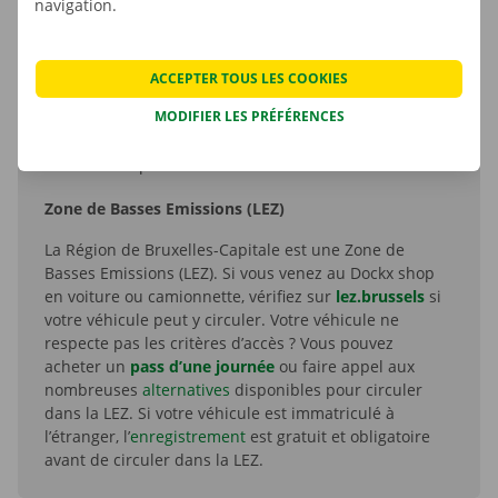
navigation.
sortie Dilbeek/Molenbeek.
Parking : Dockx Dilbeek dispose d’un vaste parking
gratuit.
ACCEPTER TOUS LES COOKIES
En bus : Planifiez votre trajet via
De Lijn
. Prenez le
MODIFIER LES PRÉFÉRENCES
bus 129 ou 136 jusqu’à l’arrêt Dilbeek Tourelle. Cet
arrêt est à 2 minutes de marche (200 mètres) de
notre Shop.
Zone de Basses Emissions (LEZ)
La Région de Bruxelles-Capitale est une Zone de
Basses Emissions (LEZ). Si vous venez au Dockx shop
en voiture ou camionnette, vérifiez sur
lez.brussels
si
votre véhicule peut y circuler. Votre véhicule ne
respecte pas les critères d’accès ? Vous pouvez
acheter un
pass d’une journée
ou faire appel aux
nombreuses
alternatives
disponibles pour circuler
dans la LEZ. Si votre véhicule est immatriculé à
l’étranger, l’
enregistrement
est gratuit et obligatoire
avant de circuler dans la LEZ.