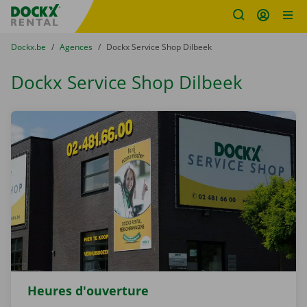
sitename
Skip content
Skip language
You are here:
du
Dockx.be
to
Agences
to
Dockx Service Shop Dilbeek
Dockx Service Shop Dilbeek
Heures d'ouverture