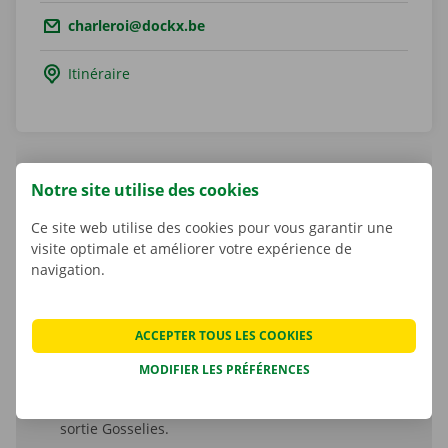
Email.:
charleroi@dockx.be
Itinéraire
Notre site utilise des cookies
Marcel Parent
Ce site web utilise des cookies pour vous garantir une
Shop Manager
visite optimale et améliorer votre expérience de
navigation.
ACCEPTER TOUS LES COOKIES
Accessibilité
MODIFIER LES PRÉFÉRENCES
En voiture : Planifiez votre itinéraire avec
Google
Maps
. Le Shop est facilement accessible via l’E42
sortie Gosselies.