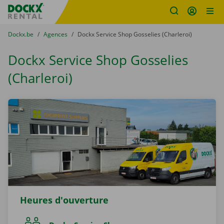
sitename
Skip content
Skip language
You are here:
du
Dockx.be
to
Agences
to
Dockx Service Shop Gosselies (Charleroi)
Dockx Service Shop Gosselies
(Charleroi)
Heures d'ouverture