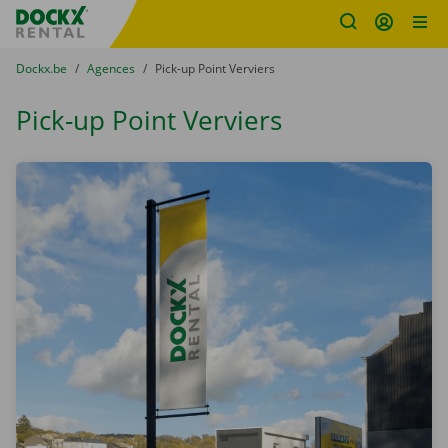
sitename
Skip content
Skip language
You are here:
du
Dockx.be
to
Agences
to
Pick-up Point Verviers
Pick-up Point Verviers