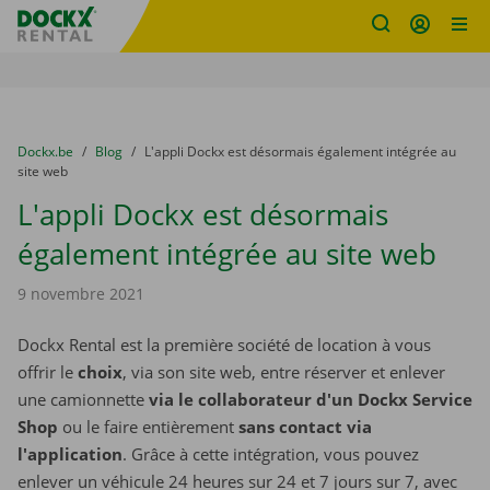
sitename
Skip content
Skip language
You are here:
du
Dockx.be
to
Blog
to
L'appli Dockx est désormais également intégrée au
site web
L'appli Dockx est désormais
également intégrée au site web
9 novembre 2021
Dockx Rental est la première société de location à vous
offrir le
choix
, via son site web, entre réserver et enlever
une camionnette
via le collaborateur d'un Dockx Service
Shop
ou le faire entièrement
sans contact via
l'application
. Grâce à cette intégration, vous pouvez
enlever un véhicule 24 heures sur 24 et 7 jours sur 7, avec