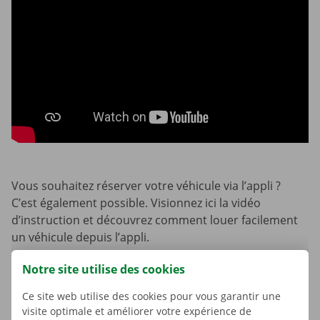
Vous souhaitez réserver votre véhicule via l’appli ?
C’est également possible. Visionnez ici la vidéo
d’instruction et découvrez comment louer facilement
un véhicule depuis l’appli.
Notre site utilise des cookies
Sites
Ce site web utilise des cookies pour vous garantir une
visite optimale et améliorer votre expérience de
Dockx dispose de différents sites dans toute la