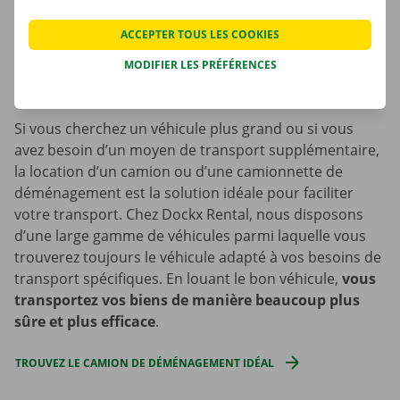
gestion des archives efficace et adapté à vos dossiers.
ACCEPTER TOUS LES COOKIES
MODIFIER LES PRÉFÉRENCES
Louez une camionnette ou un camion de
déménagement sur mesure
Si vous cherchez un véhicule plus grand ou si vous
avez besoin d’un moyen de transport supplémentaire,
la location d’un camion ou d’une camionnette de
déménagement est la solution idéale pour faciliter
votre transport. Chez Dockx Rental, nous disposons
d’une large gamme de véhicules parmi laquelle vous
trouverez toujours le véhicule adapté à vos besoins de
transport spécifiques. En louant le bon véhicule,
vous
transportez vos biens de manière beaucoup plus
sûre et plus efficace
.
TROUVEZ LE CAMION DE DÉMÉNAGEMENT IDÉAL