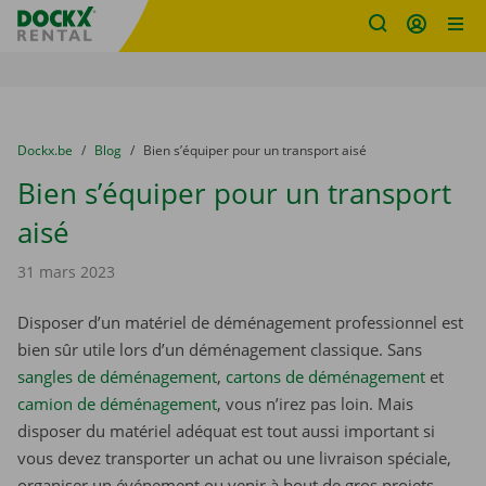
sitename
Skip content
Skip language
You are here:
du
Dockx.be
to
Blog
to
Bien s’équiper pour un transport aisé
Bien s’équiper pour un transport
aisé
31 mars 2023
Disposer d’un matériel de déménagement professionnel est
bien sûr utile lors d’un déménagement classique. Sans
sangles de déménagement
,
cartons de déménagement
et
camion de déménagement
, vous n’irez pas loin. Mais
disposer du matériel adéquat est tout aussi important si
vous devez transporter un achat ou une livraison spéciale,
organiser un événement ou venir à bout de gros projets.