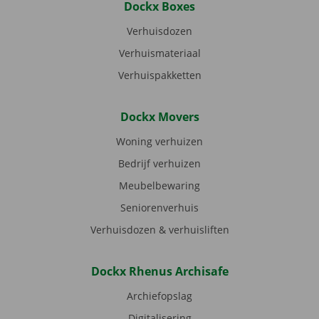
Dockx Boxes
Verhuisdozen
Verhuismateriaal
Verhuispakketten
Dockx Movers
Woning verhuizen
Bedrijf verhuizen
Meubelbewaring
Seniorenverhuis
Verhuisdozen & verhuisliften
Dockx Rhenus Archisafe
Archiefopslag
Digitalisering