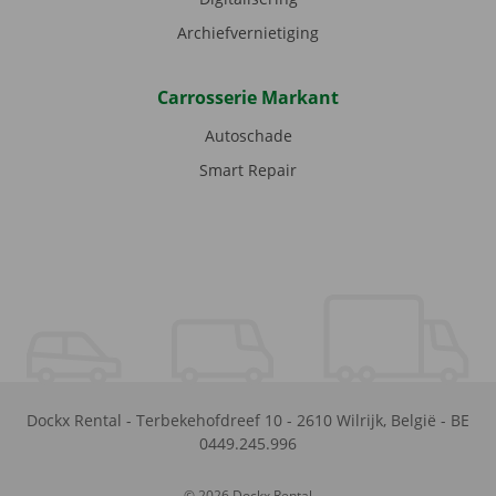
Archiefvernietiging
Carrosserie Markant
Autoschade
Smart Repair
Dockx Rental
-
Terbekehofdreef 10
-
2610
Wilrijk
,
België
-
BE
0449.245.996
© 2026 Dockx Rental