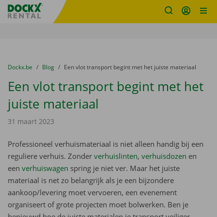
Fratello DEMO
Ga naar inhoud
Taalselectie overslaan
U bevindt zich hier:
van
Dockx.be
naar
Blog
naar
Een vlot transport begint met het juiste materiaal
Een vlot transport begint met het
juiste materiaal
31 maart 2023
Professioneel verhuismateriaal is niet alleen handig bij een
reguliere verhuis. Zonder
verhuislinten
,
verhuisdozen
en
een
verhuiswagen
spring je niet ver. Maar het juiste
materiaal is net zo belangrijk als je een bijzondere
aankoop/levering moet vervoeren, een evenement
organiseert of grote projecten moet bolwerken. Ben je
benieuwd hoe de juiste materialen je transport veiliger,