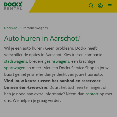
Fratello DEMO
Ga naar inhoud
Taalselectie overslaan
U bevindt zich hier:
van
Dockx.be
naar
Personenwagens
Auto huren in Aarschot?
Wil je een auto huren? Geen probleem. Dockx heeft
verschillende opties in Aarschot. Kies tussen compacte
stadswagens
, bredere
gezinswagens
, een krachtige
sportwagen
en meer. Met een Dockx Service Shop in jouw
buurt geniet je sneller dan je denkt van jouw huurauto.
Vind jouw keuze tussen het aanbod en reserveer
binnen één-twee-drie
. Duurt het toch een tel langer, of
heb je nood aan extra informatie? Neem dan
contact
op met
ons. We helpen je graag verder.