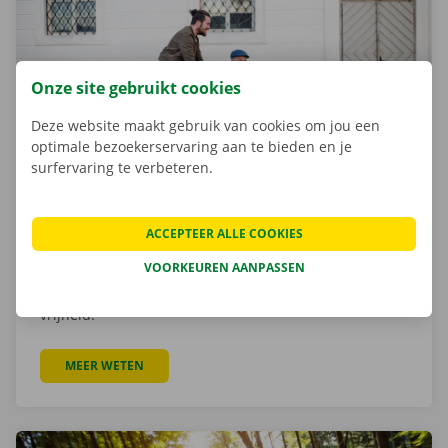
Onze site gebruikt cookies
Deze website maakt gebruik van cookies om jou een
optimale bezoekerservaring aan te bieden en je
surfervaring te verbeteren.
Rolstoelwagens
ACCEPTEER ALLE COOKIES
Ben je minder mobiel of plan je een uitstap met
VOORKEUREN AANPASSEN
iemand die minder mobiel is? Huur een rolstoelwagen
voor één of meerdere personen en geniet van je
vrijheid.
MEER WETEN