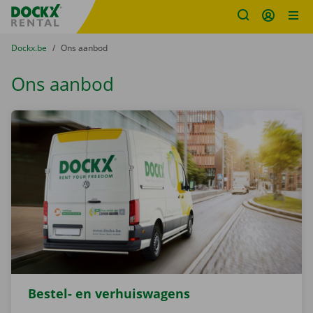
Fratello DEMO
Ga naar inhoud
Taalselectie overslaan
U bevindt zich hier:
van
Dockx.be
naar
Ons aanbod
Ons aanbod
Bestel- en verhuiswagens