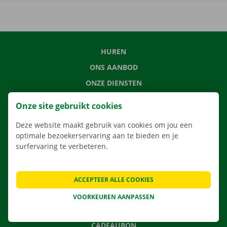
HUREN
ONS AANBOD
ONZE DIENSTEN
LOCATIES
Onze site gebruikt cookies
APP
Deze website maakt gebruik van cookies om jou een
VERHUISOPLOSSINGEN
optimale bezoekerservaring aan te bieden en je
surfervaring te verbeteren.
CONTACTEER ONS
ACCEPTEER ALLE COOKIES
VEELGESTELDE VRAGEN
VOORKEUREN AANPASSEN
NIEUWS
CADEAUBON