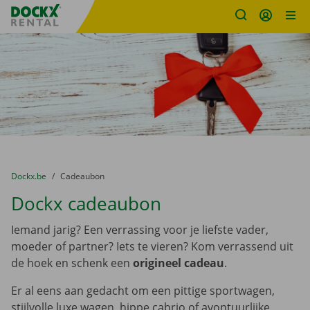
Fratello DEMO
Ga naar inhoud
Taalselectie overslaan
U bevindt zich hier:
van
Dockx.be
naar
Cadeaubon
Dockx cadeaubon
Iemand jarig? Een verrassing voor je liefste vader,
moeder of partner? Iets te vieren? Kom verrassend uit
de hoek en schenk een
origineel cadeau
.
Er al eens aan gedacht om een pittige sportwagen,
stijlvolle luxe wagen, hippe cabrio of avontuurlijke