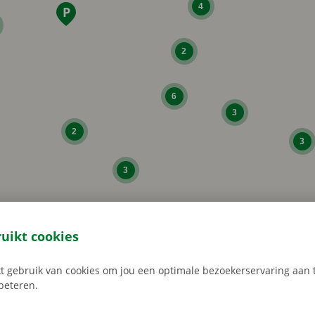
4
2
6
3
2
3
3
ruikt cookies
 gebruik van cookies om jou een optimale bezoekerservaring aan t
2
rbeteren.
3