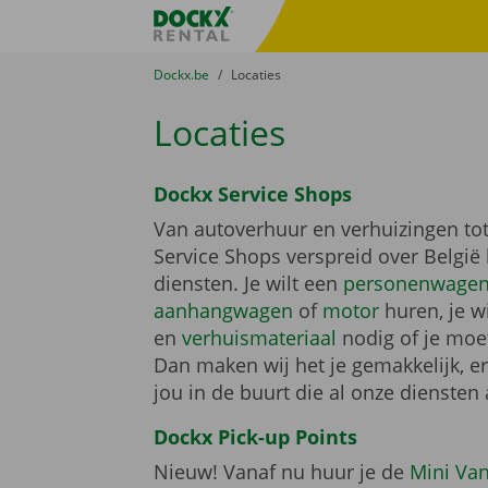
Ga naar inhoud
Taalselectie overslaan
Fratello DEMO
U bevindt zich hier:
van
Dockx.be
naar
Locaties
Locaties
Dockx Service Shops
Van autoverhuur en verhuizingen tot
Service Shops verspreid over België
diensten. Je wilt een
personenwage
aanhangwagen
of
motor
huren, je wi
en
verhuismateriaal
nodig of je mo
Dan maken wij het je gemakkelijk, er 
jou in de buurt die al onze diensten
Dockx Pick-up Points
Nieuw! Vanaf nu huur je de
Mini Va