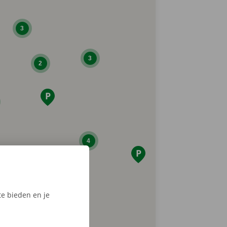
3
3
2
4
e bieden en je