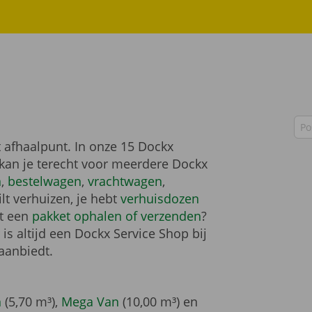
Zo
 afhaalpunt. In onze 15 Dockx
 kan je terecht voor meerdere Dockx
n
,
bestelwagen
,
vrachtwagen
,
lt verhuizen, je hebt
verhuisdozen
et een
pakket ophalen of verzenden
?
is altijd een Dockx Service Shop bij
 aanbiedt.
n
(5,70 m³),
Mega Van
(10,00 m³) en