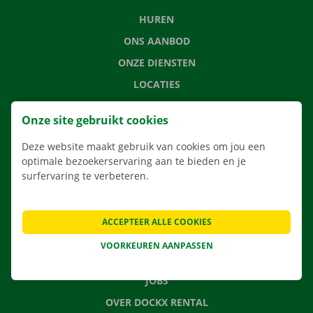
HUREN
ONS AANBOD
ONZE DIENSTEN
LOCATIES
APP
Onze site gebruikt cookies
VERHUISOPLOSSINGEN
Deze website maakt gebruik van cookies om jou een
optimale bezoekerservaring aan te bieden en je
surfervaring te verbeteren.
CONTACTEER ONS
VEELGESTELDE VRAGEN
ACCEPTEER ALLE COOKIES
NIEUWS
VOORKEUREN AANPASSEN
CADEAUBON
JOBS
OVER DOCKX RENTAL