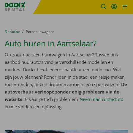
Fratello DEMO
Ga naar inhoud
Taalselectie overslaan
U bevindt zich hier:
van
Dockx.be
naar
Personenwagens
Auto huren in Aartselaar?
Op zoek naar een huurwagen in Aartselaar? Tussen ons
aanbod huurauto’s vind je verschillende modellen en
merken. Dockx biedt iedere chauffeur een optie aan. Wat
zijn jouw plannen? Rondrijden in de stad, een reisje maken
met vrienden, of een droomervaring in een sportwagen?
De
autoverhuur verloopt zonder enig probleem via de
website
. Ervaar je toch problemen?
Neem dan contact op
en we vinden een oplossing.