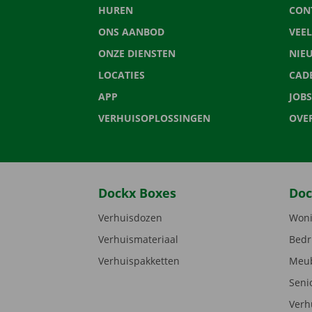
HUREN
CON
ONS AANBOD
VEE
ONZE DIENSTEN
NIE
LOCATIES
CAD
APP
JOBS
VERHUISOPLOSSINGEN
OVE
Dockx Boxes
Doc
Verhuisdozen
Woni
Verhuismateriaal
Bedr
Verhuispakketten
Meub
Seni
Verh