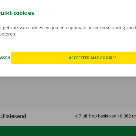
 staat van de auto voor vertrek samen in beeld.
Transpara
 service: daar gaan we voor.
ruikt cookies
 gebruik van cookies om jou een optimale bezoekerservaring aan t
rbeteren.
ASSEN
ACCEPTEER ALLE COOKIES