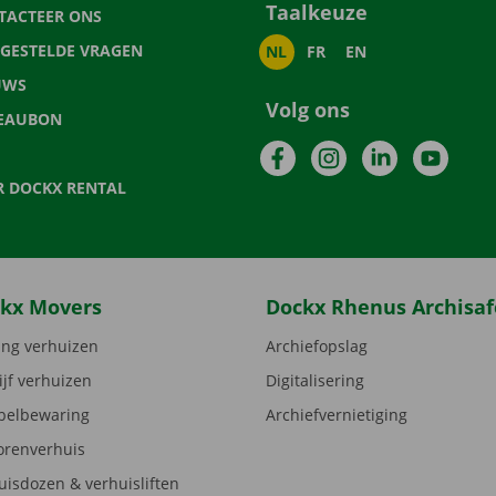
Taalkeuze
TACTEER ONS
LGESTELDE VRAGEN
NL
FR
EN
UWS
Volg ons
EAUBON
Facebook
Instagram
LinkedIn
YouTu
R DOCKX RENTAL
kx Movers
Dockx Rhenus Archisaf
ng verhuizen
Archiefopslag
ijf verhuizen
Digitalisering
elbewaring
Archiefvernietiging
orenverhuis
uisdozen & verhuisliften