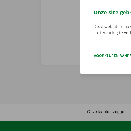
We brengen de
persoonlijke
Onze site geb
Deze website maakt
surfervaring te ve
VOORKEUREN AANP