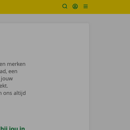
 en merken
tad, een
 jouw
ekt.
 ons altijd
ij jou in