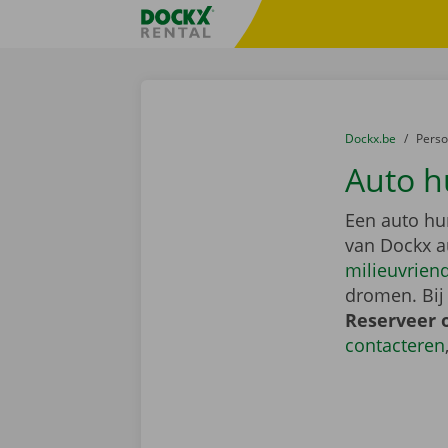
Ga naar inhoud
Taalselectie overslaan
Fratello DEMO
U bevindt zich hi
van
Dockx.be
naar
Pers
Auto h
Een auto hu
van Dockx a
milieuvriend
dromen. Bij
Reserveer 
contacteren