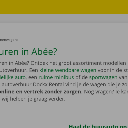
er:
onenwagens
uren in Abée?
ren in Abée? Ontdek het groot assortiment modellen
utoverhuur. Een
kleine wendbare wagen
voor in de s
elijke auto
, een
ruime minibus
of de
sportwagen
van
 autoverhuur Dockx Rental vind je de wagen die je zo
online en vertrek zonder zorgen
. Nog vragen? Je kan
, wij helpen je graag verder.
Haal de huurauto op b