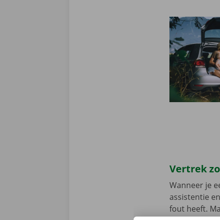
Vertrek z
Wanneer je ee
assistentie e
fout heeft. M