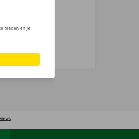
ntie en een
e bieden en je