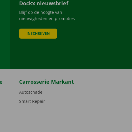
Dockx nieuwsbrief
Blijf op de hoogte van
nieuwigheden en promoties
INSCHRIJVEN
be
e
Carrosserie Markant
Autoschade
Smart Repair