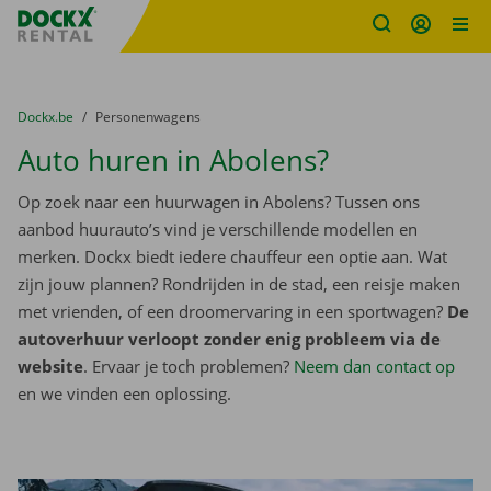
Fratello DEMO
Ga naar inhoud
Taalselectie overslaan
U bevindt zich hier:
van
Dockx.be
naar
Personenwagens
Auto huren in Abolens?
Op zoek naar een huurwagen in Abolens? Tussen ons
aanbod huurauto’s vind je verschillende modellen en
merken. Dockx biedt iedere chauffeur een optie aan. Wat
zijn jouw plannen? Rondrijden in de stad, een reisje maken
met vrienden, of een droomervaring in een sportwagen?
De
autoverhuur verloopt zonder enig probleem via de
website
. Ervaar je toch problemen?
Neem dan contact op
en we vinden een oplossing.