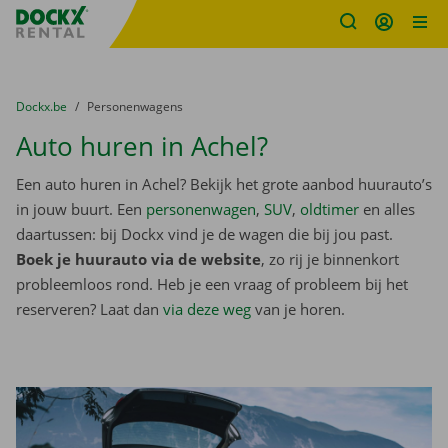
Fratello DEMO
Ga naar inhoud
Taalselectie overslaan
U bevindt zich hier:
van
Dockx.be
naar
Personenwagens
Auto huren in Achel?
Een auto huren in Achel? Bekijk het grote aanbod huurauto’s
in jouw buurt. Een
personenwagen
,
SUV
,
oldtimer
en alles
daartussen: bij Dockx vind je de wagen die bij jou past.
Boek je huurauto via de website
, zo rij je binnenkort
probleemloos rond. Heb je een vraag of probleem bij het
reserveren? Laat dan
via deze weg
van je horen.