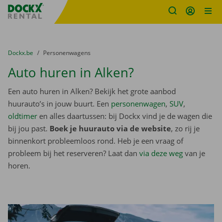
Fratello DEMO
Ga naar inhoud
Taalselectie overslaan
U bevindt zich hier:
van
Dockx.be
naar
Personenwagens
Auto huren in Alken?
Een auto huren in Alken? Bekijk het grote aanbod
huurauto’s in jouw buurt. Een
personenwagen
,
SUV
,
oldtimer
en alles daartussen: bij Dockx vind je de wagen die
bij jou past.
Boek je huurauto via de website
, zo rij je
binnenkort probleemloos rond. Heb je een vraag of
probleem bij het reserveren? Laat dan
via deze weg
van je
horen.