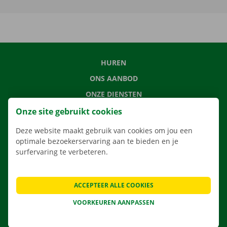
HUREN
ONS AANBOD
ONZE DIENSTEN
LOCATIES
Onze site gebruikt cookies
APP
Deze website maakt gebruik van cookies om jou een
optimale bezoekerservaring aan te bieden en je
VERHUISOPLOSSINGEN
surfervaring te verbeteren.
ACCEPTEER ALLE COOKIES
CONTACTEER ONS
VOORKEUREN AANPASSEN
VEELGESTELDE VRAGEN
NIEUWS