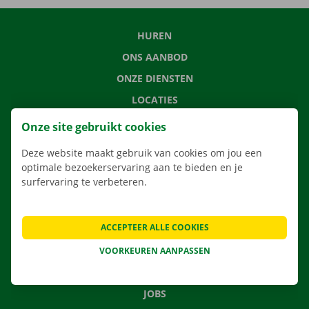
HUREN
ONS AANBOD
ONZE DIENSTEN
LOCATIES
APP
Onze site gebruikt cookies
VERHUISOPLOSSINGEN
Deze website maakt gebruik van cookies om jou een
optimale bezoekerservaring aan te bieden en je
surfervaring te verbeteren.
CONTACTEER ONS
ACCEPTEER ALLE COOKIES
VEELGESTELDE VRAGEN
NIEUWS
VOORKEUREN AANPASSEN
CADEAUBON
JOBS