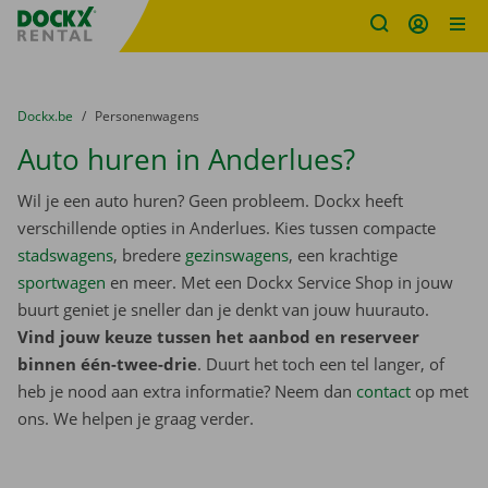
Fratello DEMO
Ga naar inhoud
Taalselectie overslaan
U bevindt zich hier:
van
Dockx.be
naar
Personenwagens
Auto huren in Anderlues?
Wil je een auto huren? Geen probleem. Dockx heeft
verschillende opties in Anderlues. Kies tussen compacte
stadswagens
, bredere
gezinswagens
, een krachtige
sportwagen
en meer. Met een Dockx Service Shop in jouw
buurt geniet je sneller dan je denkt van jouw huurauto.
Vind jouw keuze tussen het aanbod en reserveer
binnen één-twee-drie
. Duurt het toch een tel langer, of
heb je nood aan extra informatie? Neem dan
contact
op met
ons. We helpen je graag verder.