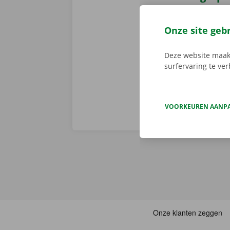
Huur je een a
en een persoo
Onze site geb
assistentie e
fout heeft.
Zo
Deze website maakt
surfervaring te ve
VOORKEUREN AANP