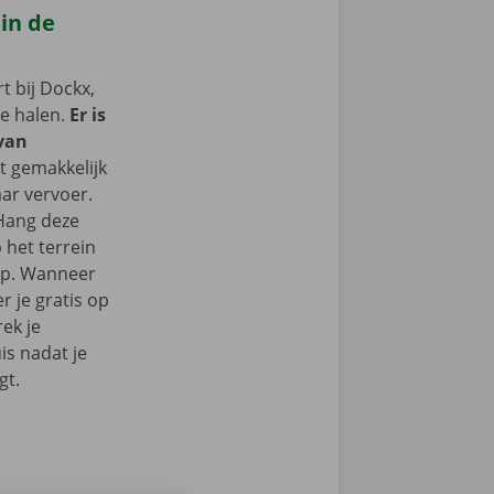
 in de
 bij Dockx,
te halen.
Er is
 van
t gemakkelijk
ar vervoer.
 Hang deze
 het terrein
op. Wanneer
r je gratis op
ek je
s nadat je
gt.