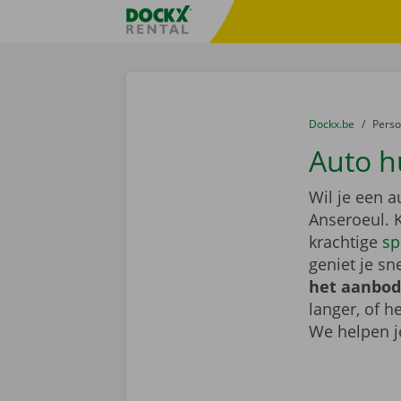
Ga naar inhoud
Taalselectie overslaan
Fratello DEMO
U bevindt zich hi
van
Dockx.be
naar
Pers
Auto h
Wil je een 
Anseroeul. 
krachtige
sp
geniet je sn
het aanbod
langer, of 
We helpen j