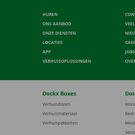
HUREN
CON
ONS AANBOD
VEE
ONZE DIENSTEN
NIE
LOCATIES
CAD
APP
JOBS
VERHUISOPLOSSINGEN
OVE
Dockx Boxes
Doc
Verhuisdozen
Woni
Verhuismateriaal
Bedr
Verhuispakketten
Meub
Seni