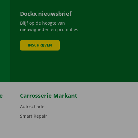
Dockx nieuwsbrief
Blijf op de hoogte van
nieuwigheden en promoties
INSCHRIJVEN
be
e
Carrosserie Markant
Autoschade
Smart Repair