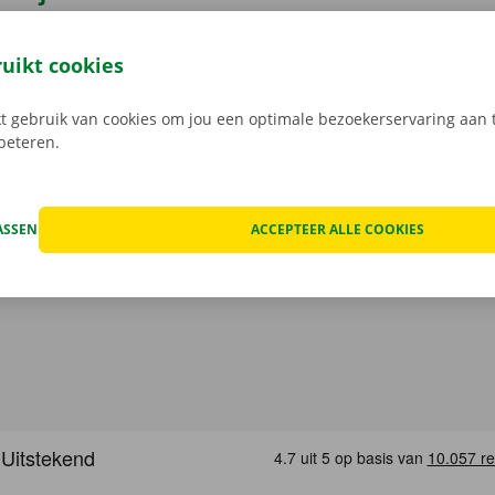
uto bij Dockx? Dan geniet je van enkele voordelen. Transpar
nlijke service zijn ons uithangbord. Daarnaast geniet je oo
ruikt cookies
n pechverhelping binnen heel Europa indien je huurwagen e
 rij je zonder zorgen rond in je huurauto
.
 gebruik van cookies om jou een optimale bezoekerservaring aan t
rbeteren.
ASSEN
ACCEPTEER ALLE COOKIES