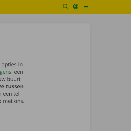
 opties in
gens
, een
uw buurt
ze tussen
h een tel
 met ons.