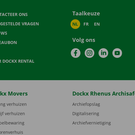
Taalkeuze
TACTEER ONS
LGESTELDE VRAGEN
NL
FR
EN
UWS
Volg ons
EAUBON
Facebook
Instagram
LinkedIn
YouTu
R DOCKX RENTAL
kx Movers
Dockx Rhenus Archisaf
ng verhuizen
Archiefopslag
ijf verhuizen
Digitalisering
elbewaring
Archiefvernietiging
orenverhuis