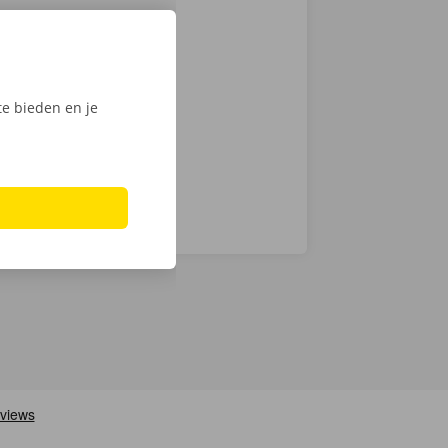
ante prijzen
k van 24/7
en technische
e bieden en je