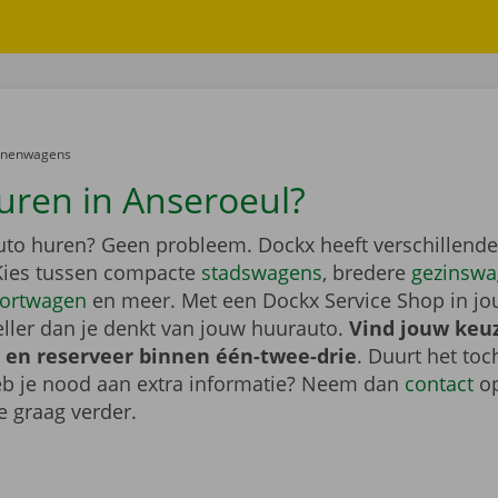
er:
onenwagens
uren in Anseroeul?
auto huren? Geen probleem. Dockx heeft verschillende
Kies tussen compacte
stadswagens
, bredere
gezinswa
ortwagen
en meer. Met een Dockx Service Shop in jo
eller dan je denkt van jouw huurauto.
Vind jouw keu
 en reserveer binnen één-twee-drie
. Duurt het toc
heb je nood aan extra informatie? Neem dan
contact
op
e graag verder.