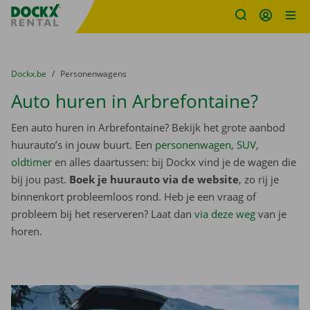
Fratello DEMO
Ga naar inhoud
Taalselectie overslaan
U bevindt zich hier:
van
Dockx.be
naar
Personenwagens
Auto huren in Arbrefontaine?
Een auto huren in Arbrefontaine? Bekijk het grote aanbod
huurauto’s in jouw buurt. Een
personenwagen
,
SUV
,
oldtimer
en alles daartussen: bij Dockx vind je de wagen die
bij jou past.
Boek je huurauto via de website
, zo rij je
binnenkort probleemloos rond. Heb je een vraag of
probleem bij het reserveren? Laat dan
via deze weg
van je
horen.