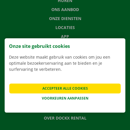
HUREN
ONS AANBOD
ONZE DIENSTEN
LOCATIES
APP
VERHUISOPLOSSINGEN
Onze site gebruikt cookies
Deze website maakt gebruik van cookies om jou een
optimale bezoekerservaring aan te bieden en je
surfervaring te verbeteren.
CONTACTEER ONS
VEELGESTELDE VRAGEN
ACCEPTEER ALLE COOKIES
NIEUWS
VOORKEUREN AANPASSEN
CADEAUBON
JOBS
OVER DOCKX RENTAL