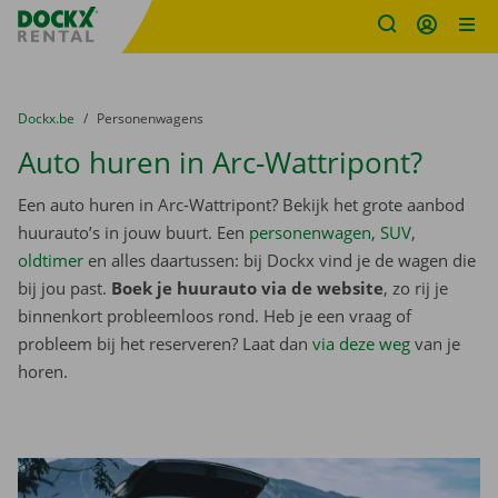
Fratello DEMO
Ga naar inhoud
Taalselectie overslaan
U bevindt zich hier:
van
Dockx.be
naar
Personenwagens
Auto huren in Arc-Wattripont?
Een auto huren in Arc-Wattripont? Bekijk het grote aanbod
huurauto’s in jouw buurt. Een
personenwagen
,
SUV
,
oldtimer
en alles daartussen: bij Dockx vind je de wagen die
bij jou past.
Boek je huurauto via de website
, zo rij je
binnenkort probleemloos rond. Heb je een vraag of
probleem bij het reserveren? Laat dan
via deze weg
van je
horen.