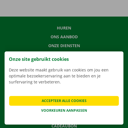
HUREN
ONS AANBOD
ONZE DIENSTEN
LOCATIES
Onze site gebruikt cookies
APP
Deze website maakt gebruik van cookies om jou een
VERHUISOPLOSSINGEN
optimale bezoekerservaring aan te bieden en je
surfervaring te verbeteren.
CONTACTEER ONS
ACCEPTEER ALLE COOKIES
VEELGESTELDE VRAGEN
VOORKEUREN AANPASSEN
NIEUWS
CADEAUBON