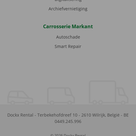
Archiefvernietiging
Carrosserie Markant
Autoschade
Smart Repair
Dockx Rental
-
Terbekehofdreef 10
-
2610
Wilrijk
,
België
-
BE
0449.245.996
© 2026 Dockx Rental