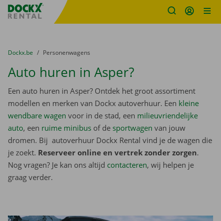
Fratello DEMO
Ga naar inhoud
Taalselectie overslaan
U bevindt zich hier:
van
Dockx.be
naar
Personenwagens
Auto huren in Asper?
Een auto huren in Asper? Ontdek het groot assortiment
modellen en merken van Dockx autoverhuur. Een
kleine
wendbare wagen
voor in de stad, een
milieuvriendelijke
auto
, een
ruime minibus
of de
sportwagen
van jouw
dromen. Bij autoverhuur Dockx Rental vind je de wagen die
je zoekt.
Reserveer online en vertrek zonder zorgen
.
Nog vragen? Je kan ons altijd
contacteren
, wij helpen je
graag verder.