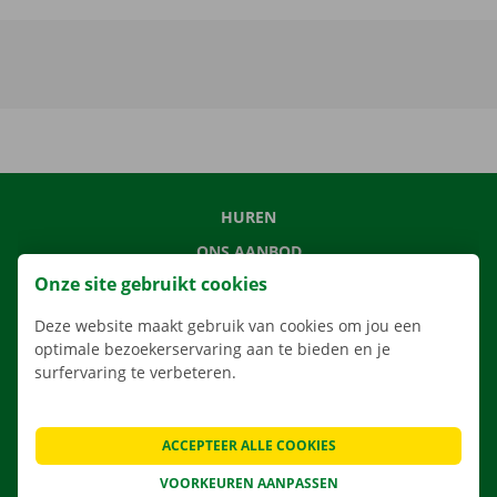
HUREN
ONS AANBOD
Onze site gebruikt cookies
ONZE DIENSTEN
LOCATIES
Deze website maakt gebruik van cookies om jou een
optimale bezoekerservaring aan te bieden en je
APP
surfervaring te verbeteren.
VERHUISOPLOSSINGEN
ACCEPTEER ALLE COOKIES
VOORKEUREN AANPASSEN
CONTACTEER ONS