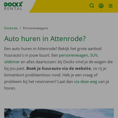
Fratello DEMO
Ga naar inhoud
Taalselectie overslaan
U bevindt zich hier:
van
Dockx.be
naar
Personenwagens
Auto huren in Attenrode?
Een auto huren in Attenrode? Bekijk het grote aanbod
huurauto’s in jouw buurt. Een
personenwagen
,
SUV
,
oldtimer
en alles daartussen: bij Dockx vind je de wagen die
bij jou past.
Boek je huurauto via de website
, zo rij je
binnenkort probleemloos rond. Heb je een vraag of
probleem bij het reserveren? Laat dan
via deze weg
van je
horen.