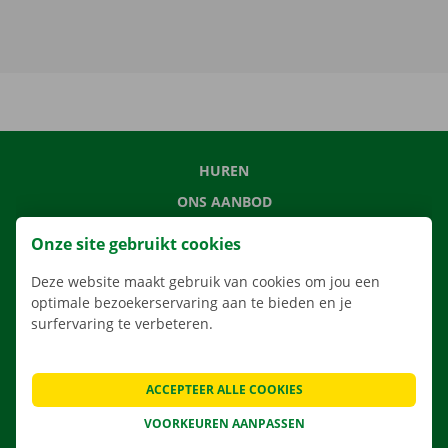
HUREN
ONS AANBOD
ONZE DIENSTEN
Onze site gebruikt cookies
LOCATIES
Deze website maakt gebruik van cookies om jou een
APP
optimale bezoekerservaring aan te bieden en je
surfervaring te verbeteren.
VERHUISOPLOSSINGEN
ACCEPTEER ALLE COOKIES
CONTACTEER ONS
VOORKEUREN AANPASSEN