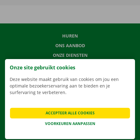
HUREN
ONS AANBOD
ONZE DIENSTEN
LOCATIES
Onze site gebruikt cookies
APP
Deze website maakt gebruik van cookies om jou een
VERHUISOPLOSSINGEN
optimale bezoekerservaring aan te bieden en je
surfervaring te verbeteren.
ACCEPTEER ALLE COOKIES
CONTACTEER ONS
VEELGESTELDE VRAGEN
VOORKEUREN AANPASSEN
NIEUWS