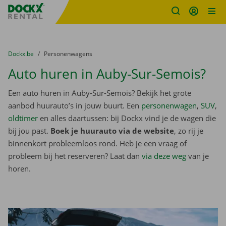
Fratello DEMO
Ga naar inhoud
Taalselectie overslaan
U bevindt zich hier:
van
Dockx.be
naar
Personenwagens
Auto huren in Auby-Sur-Semois?
Een auto huren in Auby-Sur-Semois? Bekijk het grote
aanbod huurauto’s in jouw buurt. Een
personenwagen
,
SUV
,
oldtimer
en alles daartussen: bij Dockx vind je de wagen die
bij jou past.
Boek je huurauto via de website
, zo rij je
binnenkort probleemloos rond. Heb je een vraag of
probleem bij het reserveren? Laat dan
via deze weg
van je
horen.