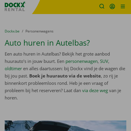
Fratello DEMO
Ga naar inhoud
Taalselectie overslaan
U bevindt zich hier:
van
Dockx.be
naar
Personenwagens
Auto huren in Autelbas?
Een auto huren in Autelbas? Bekijk het grote aanbod
huurauto’s in jouw buurt. Een
personenwagen
,
SUV
,
oldtimer
en alles daartussen: bij Dockx vind je de wagen die
bij jou past.
Boek je huurauto via de website
, zo rij je
binnenkort probleemloos rond. Heb je een vraag of
probleem bij het reserveren? Laat dan
via deze weg
van je
horen.