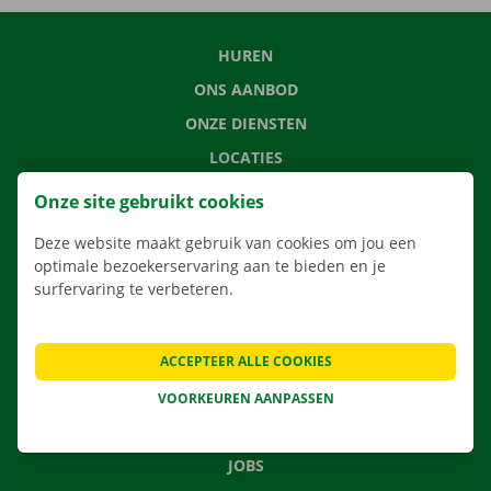
HUREN
ONS AANBOD
ONZE DIENSTEN
LOCATIES
APP
Onze site gebruikt cookies
VERHUISOPLOSSINGEN
Deze website maakt gebruik van cookies om jou een
optimale bezoekerservaring aan te bieden en je
surfervaring te verbeteren.
CONTACTEER ONS
ACCEPTEER ALLE COOKIES
VEELGESTELDE VRAGEN
NIEUWS
VOORKEUREN AANPASSEN
CADEAUBON
JOBS