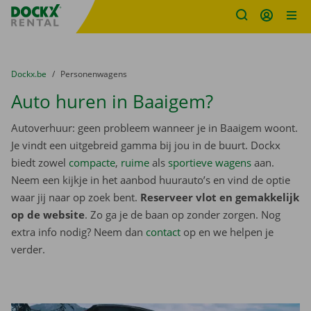
Fratello DEMO
Ga naar inhoud
Taalselectie overslaan
U bevindt zich hier:
van
Dockx.be
naar
Personenwagens
Auto huren in Baaigem?
Autoverhuur: geen probleem wanneer je in Baaigem woont.
Je vindt een uitgebreid gamma bij jou in de buurt. Dockx
biedt zowel
compacte
,
ruime
als
sportieve wagens
aan.
Neem een kijkje in het aanbod huurauto’s en vind de optie
waar jij naar op zoek bent.
Reserveer vlot en gemakkelijk
op de website
. Zo ga je de baan op zonder zorgen. Nog
extra info nodig? Neem dan
contact
op en we helpen je
verder.