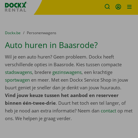
Fratello DEMO
Ga naar inhoud
Taalselectie overslaan
U bevindt zich hier:
van
Dockx.be
naar
Personenwagens
Auto huren in Baasrode?
Wil je een auto huren? Geen probleem. Dockx heeft
verschillende opties in Baasrode. Kies tussen compacte
stadswagens
, bredere
gezinswagens
, een krachtige
sportwagen
en meer. Met een Dockx Service Shop in jouw
buurt geniet je sneller dan je denkt van jouw huurauto.
Vind jouw keuze tussen het aanbod en reserveer
binnen één-twee-drie
. Duurt het toch een tel langer, of
heb je nood aan extra informatie? Neem dan
contact
op met
ons. We helpen je graag verder.