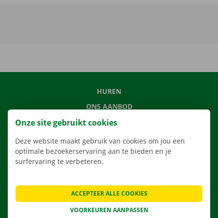
HUREN
ONS AANBOD
ONZE DIENSTEN
Onze site gebruikt cookies
LOCATIES
Deze website maakt gebruik van cookies om jou een
optimale bezoekerservaring aan te bieden en je
APP
surfervaring te verbeteren.
VERHUISOPLOSSINGEN
ACCEPTEER ALLE COOKIES
VOORKEUREN AANPASSEN
CONTACTEER ONS