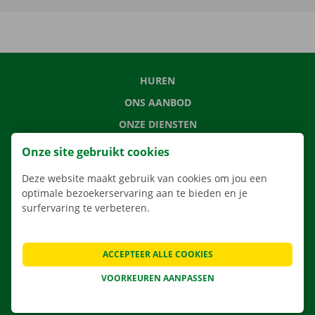
HUREN
ONS AANBOD
ONZE DIENSTEN
LOCATIES
Onze site gebruikt cookies
APP
Deze website maakt gebruik van cookies om jou een
VERHUISOPLOSSINGEN
optimale bezoekerservaring aan te bieden en je
surfervaring te verbeteren.
ACCEPTEER ALLE COOKIES
CONTACTEER ONS
VEELGESTELDE VRAGEN
VOORKEUREN AANPASSEN
NIEUWS