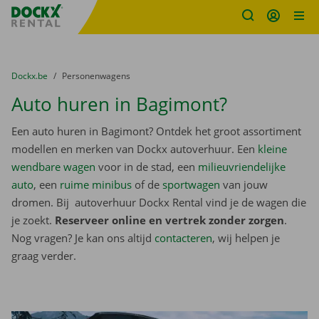
Fratello DEMO
Ga naar inhoud
Taalselectie overslaan
U bevindt zich hier:
van
Dockx.be
naar
Personenwagens
Auto huren in Bagimont?
Een auto huren in Bagimont? Ontdek het groot assortiment
modellen en merken van Dockx autoverhuur. Een
kleine
wendbare wagen
voor in de stad, een
milieuvriendelijke
auto
, een
ruime minibus
of de
sportwagen
van jouw
dromen. Bij autoverhuur Dockx Rental vind je de wagen die
je zoekt.
Reserveer online en vertrek zonder zorgen
.
Nog vragen? Je kan ons altijd
contacteren
, wij helpen je
graag verder.