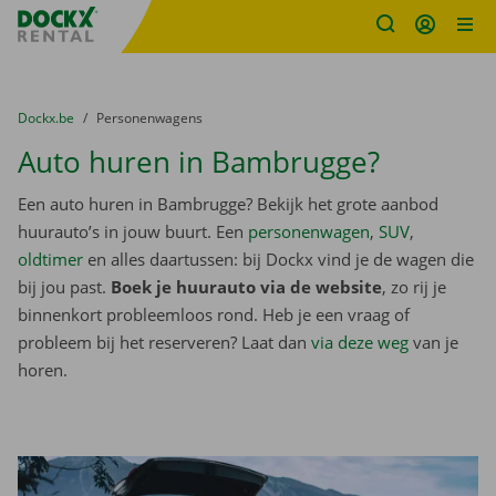
Fratello DEMO
Ga naar inhoud
Taalselectie overslaan
U bevindt zich hier:
van
Dockx.be
naar
Personenwagens
Auto huren in Bambrugge?
Een auto huren in Bambrugge? Bekijk het grote aanbod
huurauto’s in jouw buurt. Een
personenwagen
,
SUV
,
oldtimer
en alles daartussen: bij Dockx vind je de wagen die
bij jou past.
Boek je huurauto via de website
, zo rij je
binnenkort probleemloos rond. Heb je een vraag of
probleem bij het reserveren? Laat dan
via deze weg
van je
horen.