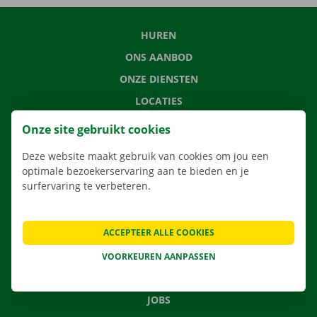
HUREN
ONS AANBOD
ONZE DIENSTEN
LOCATIES
APP
Onze site gebruikt cookies
VERHUISOPLOSSINGEN
Deze website maakt gebruik van cookies om jou een
optimale bezoekerservaring aan te bieden en je
surfervaring te verbeteren.
CONTACTEER ONS
ACCEPTEER ALLE COOKIES
VEELGESTELDE VRAGEN
NIEUWS
VOORKEUREN AANPASSEN
CADEAUBON
JOBS