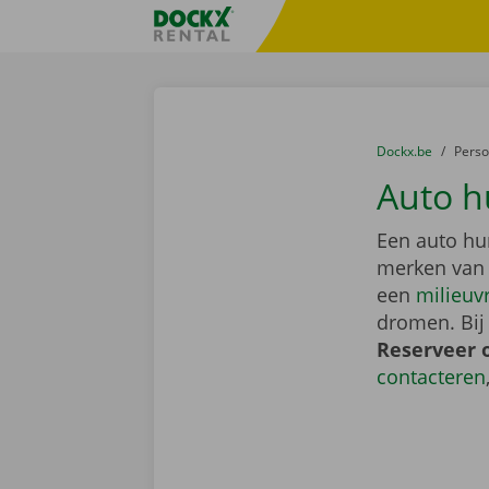
Ga naar inhoud
Taalselectie overslaan
Fratello DEMO
U bevindt zich hi
van
Dockx.be
naar
Pers
Auto h
Een auto hu
merken van
een
milieuv
dromen. Bij
Reserveer 
contacteren