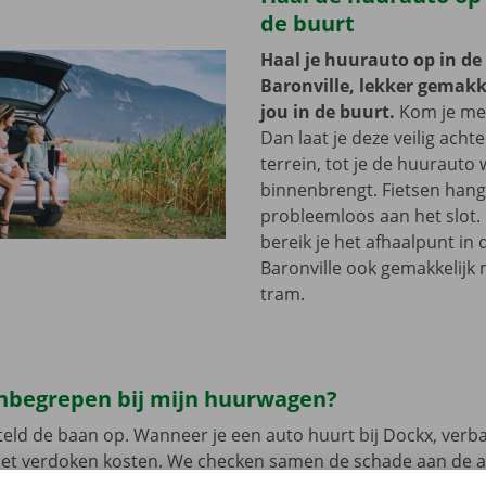
de buurt
Haal je huurauto op in de
Baronville, lekker gemakke
jou in de buurt.
Kom je met
Dan laat je deze veilig acht
terrein, tot je de huurauto
binnenbrengt. Fietsen hang 
probleemloos aan het slot.
bereik je het afhaalpunt in 
Baronville ook gemakkelijk 
tram.
 inbegrepen bij mijn huurwagen?
eld de baan op. Wanneer je een auto huurt bij Dockx, verb
met verdoken kosten. We checken samen de schade aan de 