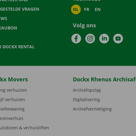
LGESTELDE VRAGEN
NL
FR
EN
UWS
Volg ons
EAUBON
Facebook
Instagram
LinkedIn
YouTu
R DOCKX RENTAL
kx Movers
Dockx Rhenus Archisaf
ng verhuizen
Archiefopslag
ijf verhuizen
Digitalisering
elbewaring
Archiefvernietiging
orenverhuis
uisdozen & verhuisliften