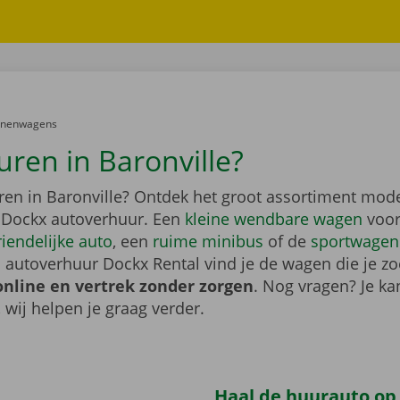
er:
onenwagens
uren in Baronville?
ren in Baronville? Ontdek het groot assortiment mod
 Dockx autoverhuur. Een
kleine wendbare wagen
voor
riendelijke auto
, een
ruime minibus
of de
sportwagen
 autoverhuur Dockx Rental vind je de wagen die je zo
online en vertrek zonder zorgen
. Nog vragen? Je kan
, wij helpen je graag verder.
Haal de huurauto op b