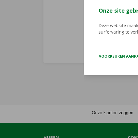
vertrek en st
persoonlijke 
Onze site geb
onderweg? Dan
Deze website maakt
surfervaring te ve
VOORKEUREN AANP
HUREN
CON