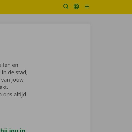
ellen en
 in de stad,
van jouw
ekt.
 ons altijd
ij jou in