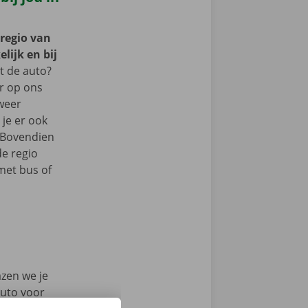
 regio van
lijk en bij
 de auto?
er op ons
 weer
je er ook
 Bovendien
de regio
met bus of
azen we je
auto voor