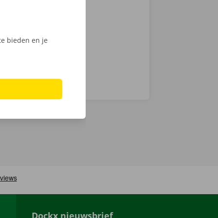
en
ech
e bieden en je
Dockx nieuwsbrief