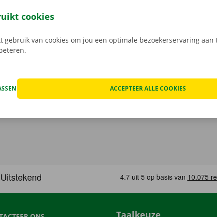
uren een digitale kopie naar jou.
Transparante prijzen en e
service zijn onze prioriteit.
Heb je daarnaast technische p
ruikt cookies
 staat er 24/7 assistentie en pechverhelping voor je klaar.
 gebruik van cookies om jou een optimale bezoekerservaring aan t
rbeteren.
ASSEN
ACCEPTEER ALLE COOKIES
Taalkeuze
TACTEER ONS