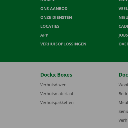
ONS AANBOD
VEE
ONZE DIENSTEN
NIE
LOCATIES
CAD
APP
JOBS
VERHUISOPLOSSINGEN
OVE
Dockx Boxes
Doc
Verhuisdozen
Woni
Verhuismateriaal
Bedr
Verhuispakketten
Meub
Seni
Verh