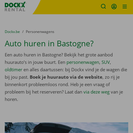
Fratello DEMO
Ga naar inhoud
Taalselectie overslaan
U bevindt zich hier:
van
Dockx.be
naar
Personenwagens
Auto huren in Bastogne?
Een auto huren in Bastogne? Bekijk het grote aanbod
huurauto’s in jouw buurt. Een
personenwagen
,
SUV
,
oldtimer
en alles daartussen: bij Dockx vind je de wagen die
bij jou past.
Boek je huurauto via de website
, zo rij je
binnenkort probleemloos rond. Heb je een vraag of
probleem bij het reserveren? Laat dan
via deze weg
van je
horen.