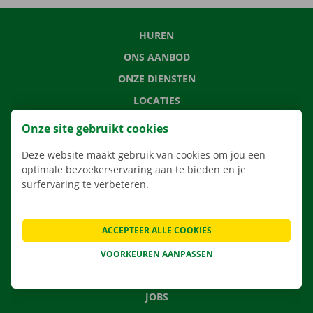
HUREN
ONS AANBOD
ONZE DIENSTEN
LOCATIES
APP
Onze site gebruikt cookies
VERHUISOPLOSSINGEN
Deze website maakt gebruik van cookies om jou een
optimale bezoekerservaring aan te bieden en je
surfervaring te verbeteren.
CONTACTEER ONS
ACCEPTEER ALLE COOKIES
VEELGESTELDE VRAGEN
NIEUWS
VOORKEUREN AANPASSEN
CADEAUBON
JOBS