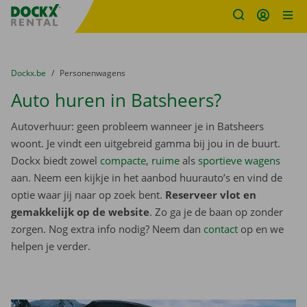
Fratello DEMO
Ga naar inhoud
Taalselectie overslaan
U bevindt zich hier:
van
Dockx.be
naar
Personenwagens
Auto huren in Batsheers?
Autoverhuur: geen probleem wanneer je in Batsheers
woont. Je vindt een uitgebreid gamma bij jou in de buurt.
Dockx biedt zowel
compacte
,
ruime
als
sportieve wagens
aan. Neem een kijkje in het aanbod huurauto’s en vind de
optie waar jij naar op zoek bent.
Reserveer vlot en
gemakkelijk op de website
. Zo ga je de baan op zonder
zorgen. Nog extra info nodig? Neem dan
contact
op en we
helpen je verder.