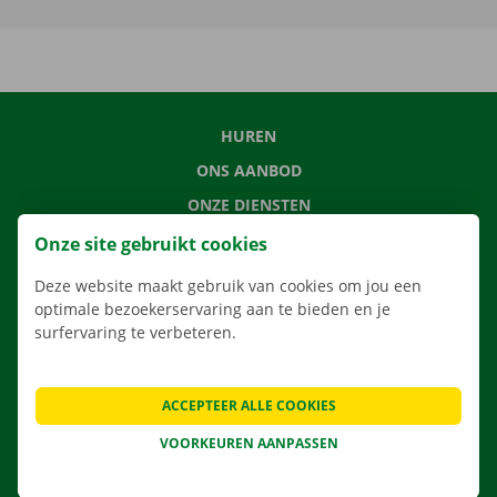
HUREN
ONS AANBOD
ONZE DIENSTEN
LOCATIES
Onze site gebruikt cookies
APP
Deze website maakt gebruik van cookies om jou een
VERHUISOPLOSSINGEN
optimale bezoekerservaring aan te bieden en je
surfervaring te verbeteren.
ACCEPTEER ALLE COOKIES
CONTACTEER ONS
VOORKEUREN AANPASSEN
VEELGESTELDE VRAGEN
NIEUWS