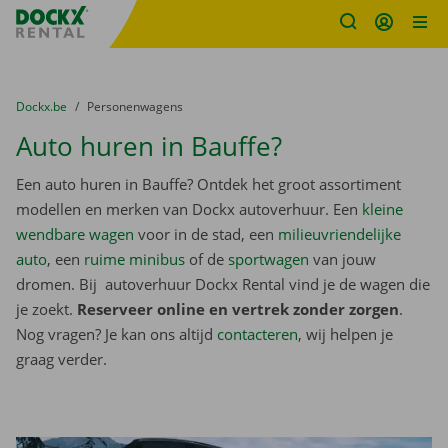
Fratello DEMO
Ga naar inhoud
Taalselectie overslaan
U bevindt zich hier:
van
Dockx.be
naar
Personenwagens
Auto huren in Bauffe?
Een auto huren in Bauffe? Ontdek het groot assortiment
modellen en merken van Dockx autoverhuur. Een
kleine
wendbare wagen
voor in de stad, een
milieuvriendelijke
auto
, een
ruime minibus
of de
sportwagen
van jouw
dromen. Bij autoverhuur Dockx Rental vind je de wagen die
je zoekt.
Reserveer online en vertrek zonder zorgen
.
Nog vragen? Je kan ons altijd
contacteren
, wij helpen je
graag verder.