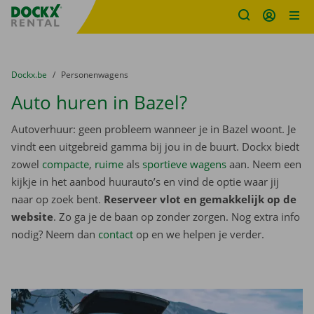
Fratello DEMO
Ga naar inhoud
Taalselectie overslaan
U bevindt zich hier:
van
Dockx.be
naar
Personenwagens
Auto huren in Bazel?
Autoverhuur: geen probleem wanneer je in Bazel woont. Je
vindt een uitgebreid gamma bij jou in de buurt. Dockx biedt
zowel
compacte
,
ruime
als
sportieve wagens
aan. Neem een
kijkje in het aanbod huurauto’s en vind de optie waar jij
naar op zoek bent.
Reserveer vlot en gemakkelijk op de
website
. Zo ga je de baan op zonder zorgen. Nog extra info
nodig? Neem dan
contact
op en we helpen je verder.