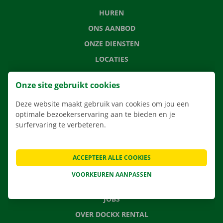
HUREN
ONS AANBOD
ONZE DIENSTEN
LOCATIES
APP
Onze site gebruikt cookies
VERHUISOPLOSSINGEN
Deze website maakt gebruik van cookies om jou een
optimale bezoekerservaring aan te bieden en je
surfervaring te verbeteren.
CONTACTEER ONS
VEELGESTELDE VRAGEN
ACCEPTEER ALLE COOKIES
NIEUWS
VOORKEUREN AANPASSEN
CADEAUBON
JOBS
OVER DOCKX RENTAL